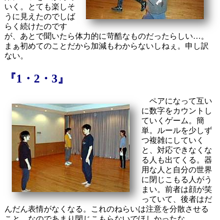
いく。とても楽しそ
うに見えたのでしば
らく続けたのです
が、あとで聞いたら体力的に苛酷なものだったらしい…。
まぁ初めてのことだから加減もわからないしねぇ。申し訳
ない。
『1・2・3』
ペアになって互い
に数字をカウントし
ていくゲーム。簡
単。ルールを少しず
つ複雑にしていく
と、対応できなくな
る人も出てくる。器
用な人と自分の世界
に閉じこもる人がう
まい。前者は顔が笑
っていて、後者はだ
んだん表情がなくなる。これのねらいは注意を分散させる
こと。なのであまり閉じこもらないでほしかったな。