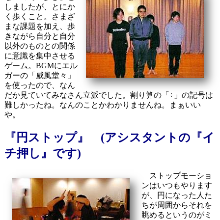
しましたが、とにか
く歩くこと。さまざ
まな課題を加え、歩
きながら自分と自分
以外のものとの関係
に意識を集中させる
ゲーム。BGMにエル
ガーの「威風堂々」
を使ったので、なん
だか見ていてみなさん立派でした。割り算の「÷」の記号は
難しかったね。なんのことかわかりませんね。まぁいい
や。
『円ストップ』 (アシスタントの『イ
チ押し』です)
ストップモーショ
ンはいつもやります
が、円になった人た
ちが周囲からそれを
眺めるというのがミ