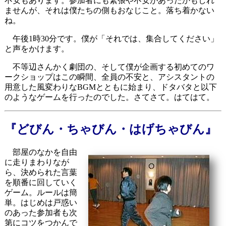
不安もあります。参加者にも緊張や不安があったかもしれ
ませんが、それは僕たちの側もおなじこと。落ち着かない
ね。
午後1時30分です。僕が「それでは、集合してください」
と声をかけます。
不等辺さんかく劇団の、そして僕が企画する初めてのワ
ークショップはこの瞬間、全員の不安と、アシスタントの
用意した風変わりなBGMとともに始まり、ドタバタと以下
のようなゲームを行ったのでした。さてさて。はてはて。
『どびん・ちゃびん・はげちゃびん』
部屋のなかを自由
に走りまわりなが
ら、決められた言葉
を順番に回していく
ゲーム。ルールは簡
単。はじめは戸惑い
のあった参加者も次
第にコツをつかんで