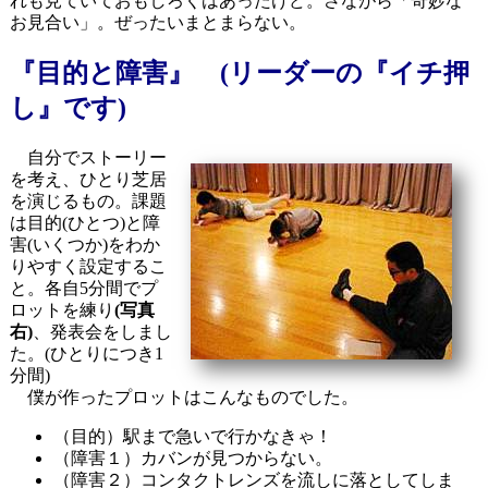
れも見ていておもしろくはあったけど。さながら「奇妙な
お見合い」。ぜったいまとまらない。
『目的と障害』 (リーダーの『イチ押
し』です)
自分でストーリー
を考え、ひとり芝居
を演じるもの。課題
は目的(ひとつ)と障
害(いくつか)をわか
りやすく設定するこ
と。各自5分間でプ
ロットを練り
(写真
右)
、発表会をしまし
た。(ひとりにつき1
分間)
僕が作ったプロットはこんなものでした。
（目的）駅まで急いで行かなきゃ！
（障害１）カバンが見つからない。
（障害２）コンタクトレンズを流しに落としてしま