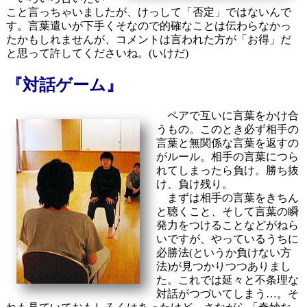
こと言っちゃいましたが、けっして「否定」ではないんで
す。言葉遣いが下手くそなので的確なことは伝わらなかっ
たかもしれませんが、コメントは言われた方が「お得」だ
と思って許してくださいね。(いけだ)
『対話ゲーム』
ペアで互いに言葉をかけ合
うもの。このとき必ず相手の
言葉と無関係な言葉を返すの
がルール。相手の言葉につら
れてしまったら負け。勝ち抜
け、負け残り。
まずは相手の言葉をきちん
と聴くこと、そして言葉の瞬
発力をつけることなどがねら
いですが、やっているうちに
必勝法(というか負けない方
法)が見つかりつつありまし
た。これでは延々と不条理な
対話がつづいてしまう…。そ