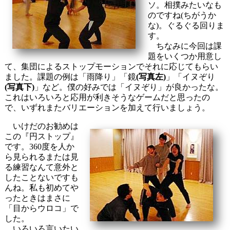
ソ。相撲みたいなも
のですね(ちがうか
な)。ぐるぐる回りま
す。
ちなみに今回は課
題をいくつか用意し
て、集団によるストップモーションでそれに応じてもらい
ました。課題の例は「雨降り」「鏡
(写真左)
」「イヌぞり
(写真下)
」など。僕の好みでは「イヌぞり」が良かったな。
これはいろいろと応用が利きそうなゲームだと思ったの
で、いずれまたバリエーションを加えて行いましょう。
いけだのお勧めは
この『円ストップ』
です。360度を人か
ら見られるまたは見
る練習なんて意外と
したことないですも
んね。私も初めてや
ったときはまさに
「目からウロコ」で
した。
いろいろ言いたい