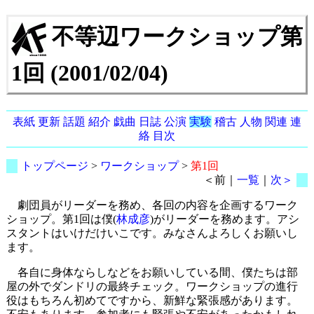
不等辺ワークショップ第
1回 (2001/02/04)
表紙
更新
話題
紹介
戯曲
日誌
公演
実験
稽古
人物
関連
連
絡
目次
トップページ
>
ワークショップ
>
第1回
＜前｜
一覧
｜
次＞
劇団員がリーダーを務め、各回の内容を企画するワーク
ショップ。第1回は僕(
林成彦
)がリーダーを務めます。アシ
スタントはいけだけいこです。みなさんよろしくお願いし
ます。
各自に身体ならしなどをお願いしている間、僕たちは部
屋の外でダンドリの最終チェック。ワークショップの進行
役はもちろん初めてですから、新鮮な緊張感があります。