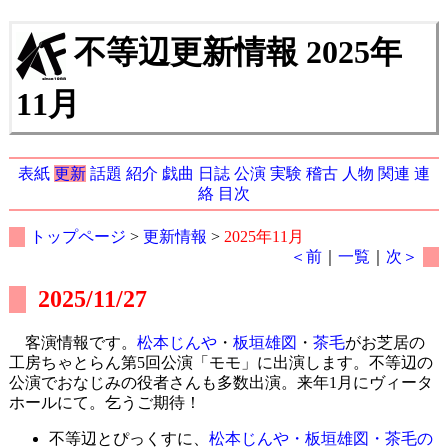
不等辺更新情報 2025年
11月
表紙
更新
話題
紹介
戯曲
日誌
公演
実験
稽古
人物
関連
連
絡
目次
トップページ
>
更新情報
>
2025年11月
＜前
｜
一覧
｜
次＞
2025/11/27
客演情報です。
松本じんや
・
板垣雄図
・
茶毛
がお芝居の
工房ちゃとらん第5回公演「モモ」に出演します。不等辺の
公演でおなじみの役者さんも多数出演。来年1月にヴィータ
ホールにて。乞うご期待！
不等辺とぴっくすに、
松本じんや・板垣雄図・茶毛の