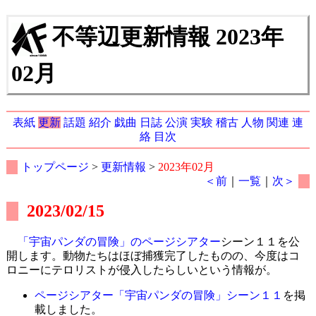
不等辺更新情報 2023年
02月
表紙
更新
話題
紹介
戯曲
日誌
公演
実験
稽古
人物
関連
連
絡
目次
トップページ
>
更新情報
>
2023年02月
＜前
｜
一覧
｜
次＞
2023/02/15
「宇宙パンダの冒険」のページシアター
シーン１１を公
開します。動物たちはほぼ捕獲完了したものの、今度はコ
ロニーにテロリストが侵入したらしいという情報が。
ページシアター「宇宙パンダの冒険」シーン１１
を掲
載しました。