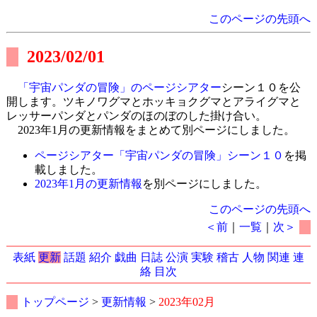
このページの先頭へ
2023/02/01
「宇宙パンダの冒険」のページシアター
シーン１０を公
開します。ツキノワグマとホッキョクグマとアライグマと
レッサーパンダとパンダのほのぼのした掛け合い。
2023年1月の更新情報をまとめて別ページにしました。
ページシアター「宇宙パンダの冒険」シーン１０
を掲
載しました。
2023年1月の更新情報
を別ページにしました。
このページの先頭へ
＜前
｜
一覧
｜
次＞
表紙
更新
話題
紹介
戯曲
日誌
公演
実験
稽古
人物
関連
連
絡
目次
トップページ
>
更新情報
>
2023年02月