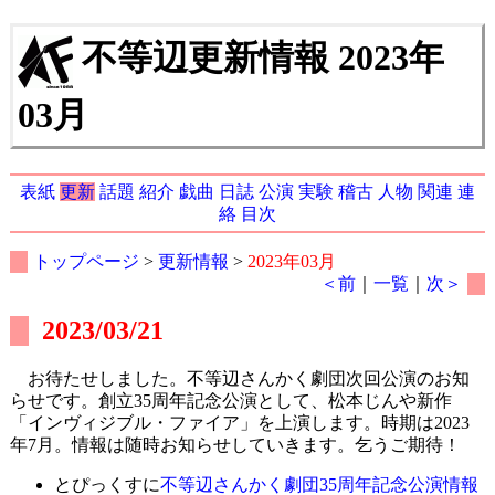
不等辺更新情報 2023年
03月
表紙
更新
話題
紹介
戯曲
日誌
公演
実験
稽古
人物
関連
連
絡
目次
トップページ
>
更新情報
>
2023年03月
＜前
｜
一覧
｜
次＞
2023/03/21
お待たせしました。不等辺さんかく劇団次回公演のお知
らせです。創立35周年記念公演として、松本じんや新作
「インヴィジブル・ファイア」を上演します。時期は2023
年7月。情報は随時お知らせしていきます。乞うご期待！
とぴっくすに
不等辺さんかく劇団35周年記念公演情報