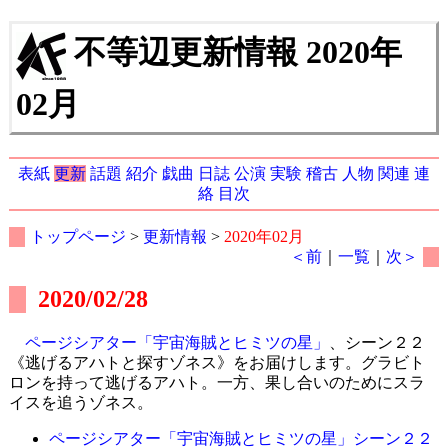
不等辺更新情報 2020年
02月
表紙
更新
話題
紹介
戯曲
日誌
公演
実験
稽古
人物
関連
連
絡
目次
トップページ
>
更新情報
>
2020年02月
＜前
｜
一覧
｜
次＞
2020/02/28
ページシアター「宇宙海賊とヒミツの星」
、シーン２２
《逃げるアハトと探すゾネス》をお届けします。グラビト
ロンを持って逃げるアハト。一方、果し合いのためにスラ
イスを追うゾネス。
ページシアター「宇宙海賊とヒミツの星」シーン２２