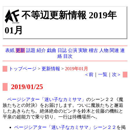
不等辺更新情報 2019年
01月
表紙
更新
話題
紹介
戯曲
日誌
公演
実験
稽古
人物
関連
連
絡
目次
トップページ
>
更新情報
>
2019年01月
＜前
｜
一覧
｜
次＞
2019/01/25
ページシアター「迷い子なカミサマ」
のシーン２２《魔
族たちとの対決》をお届けします。ついに魔族たちと邂逅
したあきらたち。絶体絶命のピンチを鈴木と佐藤の機転と
平泉の超能力で乗り切り、一行は待機場所へ。
ページシアター「迷い子なカミサマ」シーン２２
を掲