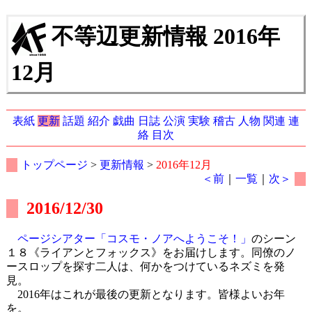
不等辺更新情報 2016年
12月
表紙
更新
話題
紹介
戯曲
日誌
公演
実験
稽古
人物
関連
連
絡
目次
トップページ
>
更新情報
>
2016年12月
＜前
｜
一覧
｜
次＞
2016/12/30
ページシアター「コスモ・ノアへようこそ！」
のシーン
１８《ライアンとフォックス》をお届けします。同僚のノ
ースロップを探す二人は、何かをつけているネズミを発
見。
2016年はこれが最後の更新となります。皆様よいお年
を。