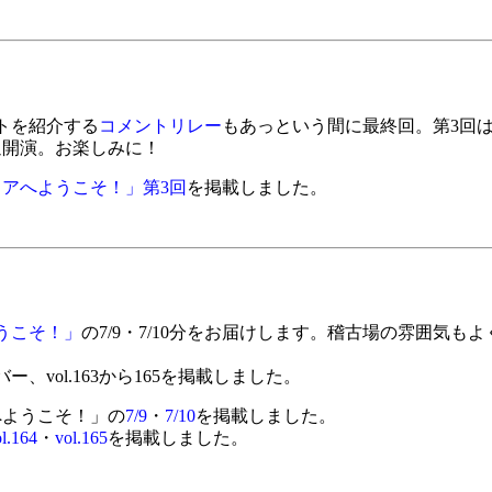
トを紹介する
コメントリレー
もあっという間に最終回。第3回
週開演。お楽しみに！
アへようこそ！」第3回
を掲載しました。
うこそ！」
の7/9・7/10分をお届けします。稽古場の雰囲気
vol.163から165を掲載しました。
へようこそ！」の
7/9
・
7/10
を掲載しました。
l.164
・
vol.165
を掲載しました。