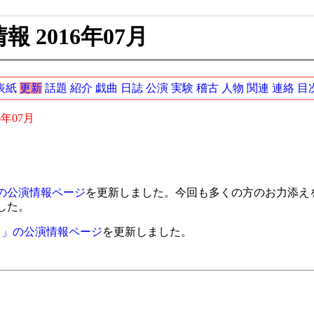
 2016年07月
表紙
更新
話題
紹介
戯曲
日誌
公演
実験
稽古
人物
関連
連絡
目
6年07月
の公演情報ページ
を更新しました。今回も多くの方のお力添え
した。
！」の公演情報ページ
を更新しました。