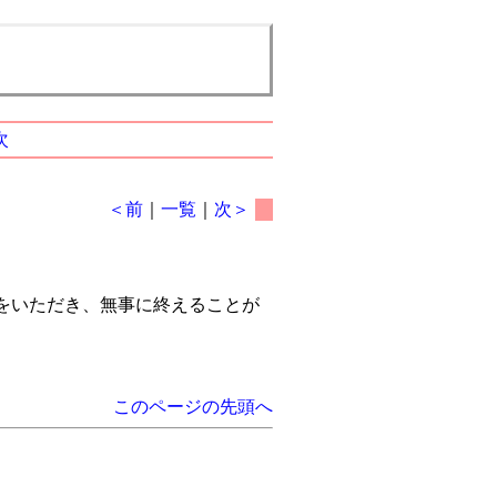
次
＜前
｜
一覧
｜
次＞
をいただき、無事に終えることが
このページの先頭へ