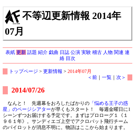
不等辺更新情報 2014年
07月
表紙
更新
話題
紹介
戯曲
日誌
公演
実験
稽古
人物
関連
連
絡
目次
トップページ
>
更新情報
>
2014年07月
＜前
｜
一覧
｜
次＞
2014/07/26
なんと！ 先週幕をおろしたばかりの
「悩める王子の惑
星」のページシアター
が早くもスタート！ 毎週金曜日に1
シーンずつお届けする予定です。まずはプロローグ１《１
９６１年》。サンディエゴ上空でアクロバット飛行チーム
のパイロットが消息不明に。物語はここから始まります。