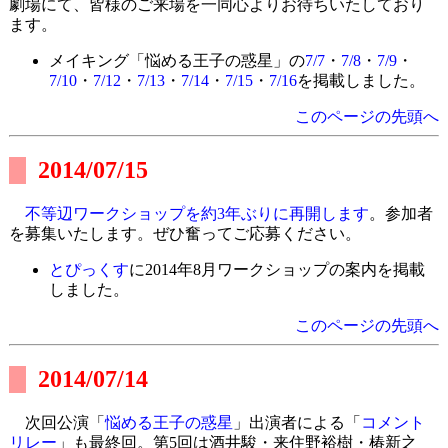
劇場にて、皆様のご来場を一同心よりお待ちいたしており
ます。
メイキング「悩める王子の惑星」の
7/7
・
7/8
・
7/9
・
7/10
・
7/12
・
7/13
・
7/14
・
7/15
・
7/16
を掲載しました。
このページの先頭へ
2014/07/15
不等辺ワークショップを約3年ぶりに再開します
。参加者
を募集いたします。ぜひ奮ってご応募ください。
とぴっくす
に2014年8月ワークショップの案内を掲載
しました。
このページの先頭へ
2014/07/14
次回公演「
悩める王子の惑星
」出演者による「
コメント
リレー
」も最終回。第5回は酒井駿・来住野裕樹・椿新之