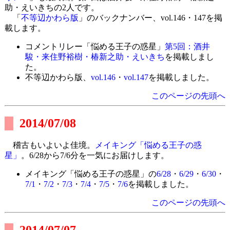
助・えいきちの2人です。
「
不等辺かわら版
」のバックナンバー、vol.146・147を掲
載します。
コメントリレー「悩める王子の惑星」
第5回：酒井
駿・来住野裕樹・椿新之助・えいきち
を掲載しまし
た。
不等辺かわら版、
vol.146
・
vol.147
を掲載しました。
このページの先頭へ
2014/07/08
稽古もいよいよ佳境。
メイキング「悩める王子の惑
星」
。6/28から7/6分を一気にお届けします。
メイキング「悩める王子の惑星」の
6/28
・
6/29
・
6/30
・
7/1
・
7/2
・
7/3
・
7/4
・
7/5
・
7/6
を掲載しました。
このページの先頭へ