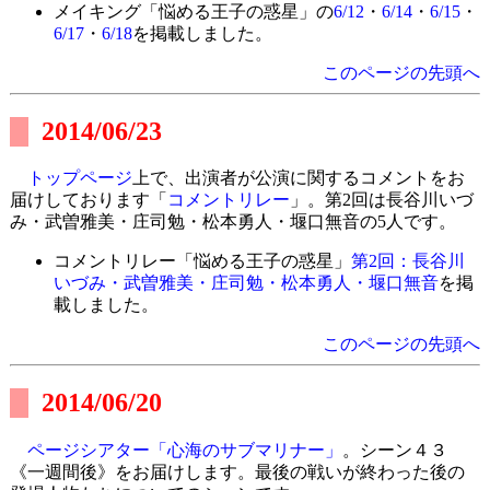
メイキング「悩める王子の惑星」の
6/12
・
6/14
・
6/15
・
6/17
・
6/18
を掲載しました。
このページの先頭へ
2014/06/23
トップページ
上で、出演者が公演に関するコメントをお
届けしております「
コメントリレー
」。第2回は長谷川いづ
み・武曽雅美・庄司勉・松本勇人・堰口無音の5人です。
コメントリレー「悩める王子の惑星」
第2回：長谷川
いづみ・武曽雅美・庄司勉・松本勇人・堰口無音
を掲
載しました。
このページの先頭へ
2014/06/20
ページシアター「心海のサブマリナー」
。シーン４３
《一週間後》をお届けします。最後の戦いが終わった後の