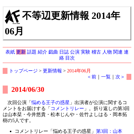
不等辺更新情報 2014年
06月
表紙
更新
話題
紹介
戯曲
日誌
公演
実験
稽古
人物
関連
連
絡
目次
トップページ
>
更新情報
>
2014年06月
＜前
｜
一覧
｜
次＞
2014/06/30
次回公演「
悩める王子の惑星
」出演者が公演に関するコ
メントをお届けする「
コメントリレー
」。折り返しの第3回
は山本栞・今井悠貴・松本じんや・佐竹よしはる・岡本拓
樹の5人です。
コメントリレー「悩める王子の惑星」
第3回：山本