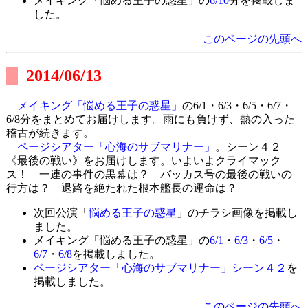
メイキング「悩める王子の惑星」の
6/10
分を掲載しま
した。
このページの先頭へ
2014/06/13
メイキング「悩める王子の惑星」
の6/1・6/3・6/5・6/7・
6/8分をまとめてお届けします。雨にも負けず、熱の入った
稽古が続きます。
ページシアター「心海のサブマリナー」
。シーン４２
《最後の戦い》をお届けします。いよいよクライマック
ス！ 一連の事件の黒幕は？ バッカス号の最後の戦いの
行方は？ 退路を絶たれた根本艦長の運命は？
次回公演「
悩める王子の惑星
」のチラシ画像を掲載し
ました。
メイキング「悩める王子の惑星」の
6/1
・
6/3
・
6/5
・
6/7
・
6/8
を掲載しました。
ページシアター「心海のサブマリナー」シーン４２
を
掲載しました。
このページの先頭へ