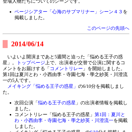
登場人物たちについてのシーンです。
ページシアター「心海のサブマリナー」シーン４３
を
掲載しました。
このページの先頭へ
2014/06/14
いよいよ開演まであと5週間と迫った「悩める王子の惑
星」。
トップページ
上で、出演者が交替で公演に関するコ
メントをお届けする「
コメントリレー
」を開始しました。
第1回は夏川とわ・小西由李・寺園七海・學之紗英・川澄流
一の5人です。
メイキング「悩める王子の惑星」
の6/10分を掲載しまし
た。
次回公演「
悩める王子の惑星
」の出演者情報を掲載し
ました。
コメントリレー「悩める王子の惑星」
第1回：夏川と
わ・小西由李・寺園七海・學之紗英・川澄流一
を掲載
しました。