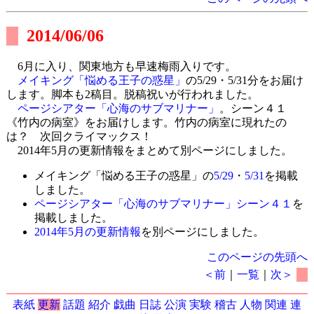
2014/06/06
6月に入り、関東地方も早速梅雨入りです。
メイキング「悩める王子の惑星」
の5/29・5/31分をお届け
します。脚本も2稿目。脱稿祝いが行われました。
ページシアター「心海のサブマリナー」
。シーン４１
《竹内の病室》をお届けします。竹内の病室に現れたの
は？ 次回クライマックス！
2014年5月の更新情報をまとめて別ページにしました。
メイキング「悩める王子の惑星」の
5/29
・
5/31
を掲載
しました。
ページシアター「心海のサブマリナー」シーン４１
を
掲載しました。
2014年5月の更新情報
を別ページにしました。
このページの先頭へ
＜前
｜
一覧
｜
次＞
表紙
更新
話題
紹介
戯曲
日誌
公演
実験
稽古
人物
関連
連