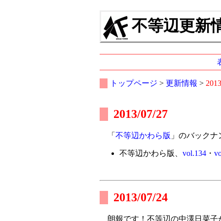
不等辺更新情報
トップページ
>
更新情報
>
201
2013/07/27
「
不等辺かわら版
」のバックナ
不等辺かわら版、
vol.134
・
vo
2013/07/24
朗報です！不等辺の中澤日菜子