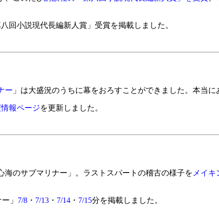
第八回小説現代長編新人賞」受賞を掲載しました。
ナー
」は大盛況のうちに幕をおろすことができました。本当に
演情報ページ
を更新しました。
海のサブマリナー」。ラストスパートの稽古の様子を
メイキ
ナー」
7/8
・
7/13
・
7/14
・
7/15
分を掲載しました。