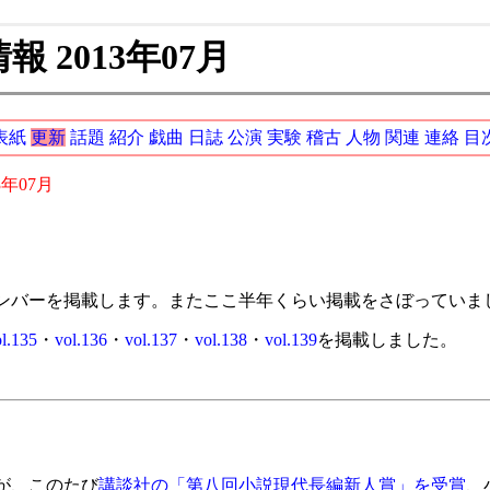
 2013年07月
表紙
更新
話題
紹介
戯曲
日誌
公演
実験
稽古
人物
関連
連絡
目
3年07月
ンバーを掲載します。またここ半年くらい掲載をさぼっていま
l.135
・
vol.136
・
vol.137
・
vol.138
・
vol.139
を掲載しました。
が、このたび
講談社の「第八回小説現代長編新人賞」を受賞
、