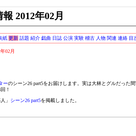
 2012年02月
表紙
更新
話題
紹介
戯曲
日誌
公演
実験
稽古
人物
関連
連絡
目
2年02月
ター
のシーン26 part5をお届けします。実は大林とグルだっ
3回！
邦人」
シーン26 part5
を掲載しました。