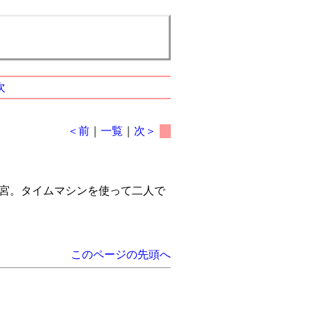
次
＜前
｜
一覧
｜
次＞
た間宮。タイムマシンを使って二人で
このページの先頭へ