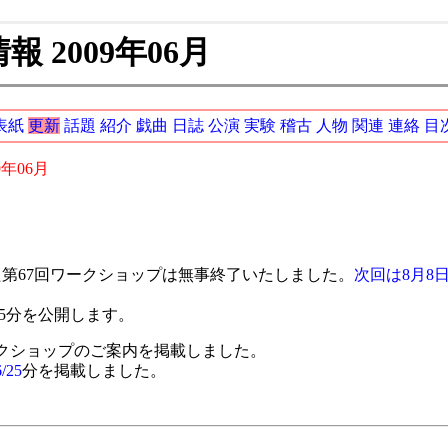
 2009年06月
表紙
更新
話題
紹介
戯曲
日誌
公演
実験
稽古
人物
関連
連絡
目
9年06月
第67回ワークショップは無事終了いたしました。
次回は8月8
/25分を公開します。
ワークショップのご案内を掲載しました。
/25
分を掲載しました。