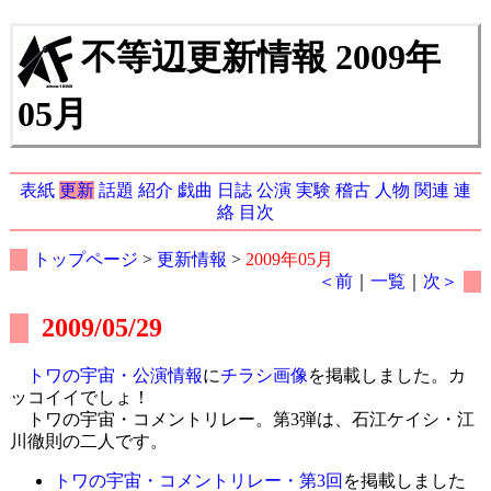
不等辺更新情報 2009年
05月
表紙
更新
話題
紹介
戯曲
日誌
公演
実験
稽古
人物
関連
連
絡
目次
トップページ
>
更新情報
>
2009年05月
＜前
｜
一覧
｜
次＞
2009/05/29
トワの宇宙・公演情報
に
チラシ画像
を掲載しました。カ
ッコイイでしょ！
トワの宇宙・コメントリレー。第3弾は、石江ケイシ・江
川徹則の二人です。
トワの宇宙・コメントリレー・第3回
を掲載しました