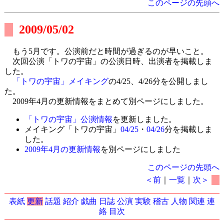
このページの先頭へ
2009/05/02
もう5月です。公演前だと時間が過ぎるのが早いこと。
次回公演「トワの宇宙」の公演日時、出演者を掲載しま
した。
「トワの宇宙」メイキング
の4/25、4/26分を公開しまし
た。
2009年4月の更新情報をまとめて別ページにしました。
「トワの宇宙」公演情報
を更新しました。
メイキング「トワの宇宙」
04/25
・
04/26
分を掲載しま
した。
2009年4月の更新情報
を別ページにしました
このページの先頭へ
＜前
｜
一覧
｜
次＞
表紙
更新
話題
紹介
戯曲
日誌
公演
実験
稽古
人物
関連
連
絡
目次