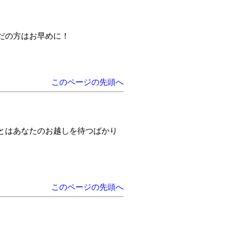
だの方はお早めに！
このページの先頭へ
とはあなたのお越しを待つばかり
。
このページの先頭へ