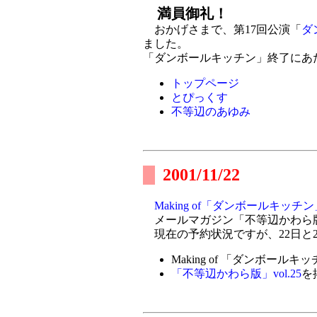
満員御礼！
おかげさまで、第17回公演「
ダ
ました。
「ダンボールキッチン」終了にあ
トップページ
とぴっくす
不等辺のあゆみ
2001/11/22
Making of「ダンボールキッチン
メールマガジン「不等辺かわら版」
現在の予約状況ですが、22日と
Making of 「ダンボールキ
「不等辺かわら版」vol.25
を