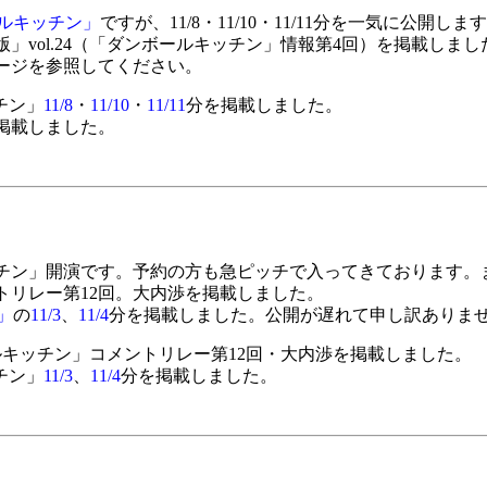
ボールキッチン」
ですが、11/8・11/10・11/11分を一気に公開
vol.24（「ダンボールキッチン」情報第4回）を掲載しま
ージを参照してください。
ッチン」
11/8
・
11/10
・
11/11
分を掲載しました。
掲載しました。
ン」開演です。予約の方も急ピッチで入ってきております。
リレー第12回。大内渉を掲載しました。
」
の
11/3
、
11/4
分を掲載しました。公開が遅れて申し訳ありま
キッチン」コメントリレー第12回・大内渉を掲載しました。
ッチン」
11/3
、
11/4
分を掲載しました。