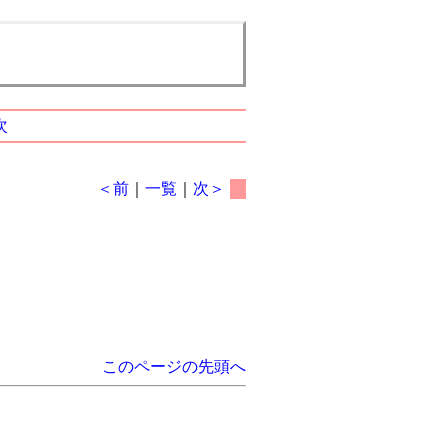
次
＜前
｜
一覧
｜
次＞
このページの先頭へ