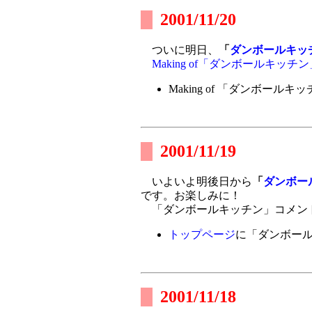
2001/11/20
ついに明日、
「
ダンボールキッ
Making of「ダンボールキッチン
Making of 「ダンボールキ
2001/11/19
いよいよ明後日から
「
ダンボー
です。お楽しみに！
「ダンボールキッチン」コメント
トップページ
に「ダンボール
2001/11/18