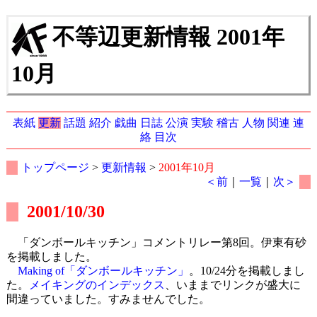
不等辺更新情報 2001年
10月
表紙
更新
話題
紹介
戯曲
日誌
公演
実験
稽古
人物
関連
連
絡
目次
トップページ
>
更新情報
>
2001年10月
＜前
｜
一覧
｜
次＞
2001/10/30
「ダンボールキッチン」コメントリレー第8回。伊東有砂
を掲載しました。
Making of「ダンボールキッチン」
。10/24分を掲載しまし
た。
メイキングのインデックス
、いままでリンクが盛大に
間違っていました。すみませんでした。