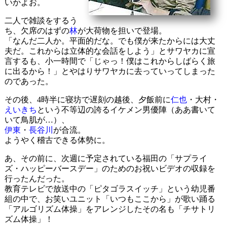
いかよお。
二人で雑談をするう
ち、欠席のはずの
林
が大荷物を担いで登場。
「なんだ二人か。平面的だな。でも僕が来たからには大丈
夫だ。これからは立体的な会話をしよう」とサワヤカに宣
言するも、小一時間で「じゃっ！僕はこれからしばらく旅
に出るから！」とやはりサワヤカに去っていってしまった
のであった。
その後、4時半に寝坊で遅刻の越後、夕飯前に
仁也
・大村・
えいきち
という不等辺の誇るイケメン男優陣（ああ書いて
いて鳥肌が…）、
伊東
・
長谷川
が合流。
ようやく稽古できる体勢に。
あ、その前に、次週に予定されている福田の「サプライ
ズ・ハッピーバースデー」のためのお祝いビデオの収録を
行ったんだった。
教育テレビで放送中の「ピタゴラスイッチ」という幼児番
組の中で、お笑いユニット「いつもここから」が歌い踊る
「アルゴリズム体操」をアレンジしたその名も「チサトリ
ズム体操」！