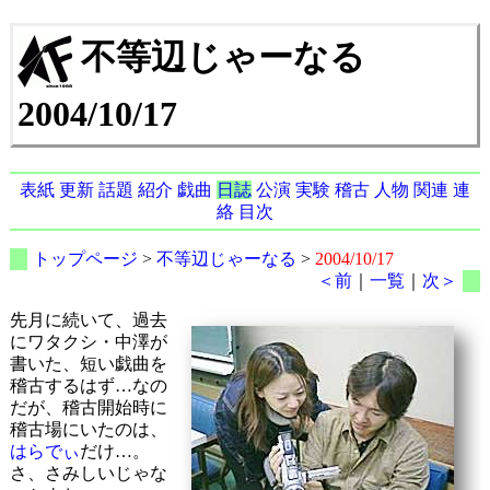
不等辺じゃーなる
2004/10/17
表紙
更新
話題
紹介
戯曲
日誌
公演
実験
稽古
人物
関連
連
絡
目次
トップページ
>
不等辺じゃーなる
>
2004/10/17
＜前
｜
一覧
｜
次＞
先月に続いて、過去
にワタクシ・中澤が
書いた、短い戯曲を
稽古するはず…なの
だが、稽古開始時に
稽古場にいたのは、
はらでぃ
だけ…。
さ、さみしいじゃな