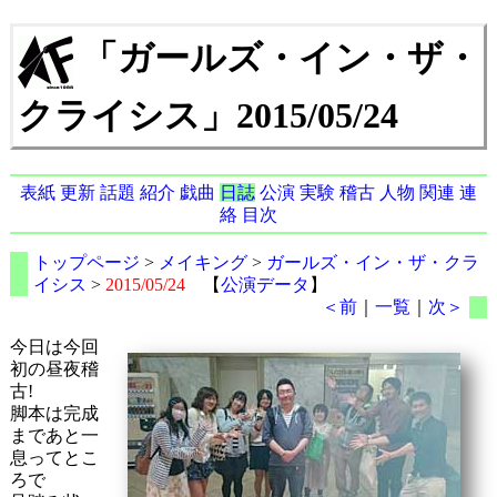
「ガールズ・イン・ザ・
クライシス」2015/05/24
表紙
更新
話題
紹介
戯曲
日誌
公演
実験
稽古
人物
関連
連
絡
目次
トップページ
>
メイキング
>
ガールズ・イン・ザ・クラ
イシス
>
2015/05/24
【
公演データ
】
＜前
｜
一覧
｜
次＞
今日は今回
初の昼夜稽
古!
脚本は完成
まであと一
息ってとこ
ろで