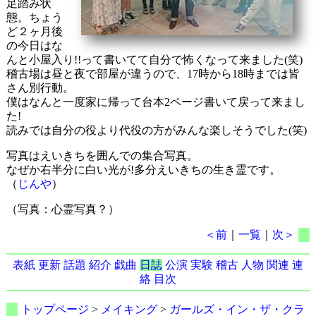
足踏み状
態。ちょう
ど２ヶ月後
の今日はな
んと小屋入り!!って書いてて自分で怖くなって来ました(笑)
稽古場は昼と夜で部屋が違うので、17時から18時までは皆
さん別行動。
僕はなんと一度家に帰って台本2ページ書いて戻って来まし
た!
読みでは自分の役より代役の方がみんな楽しそうでした(笑)
写真はえいきちを囲んでの集合写真。
なぜか右半分に白い光が!多分えいきちの生き霊です。
（
じんや
）
（写真：心霊写真？）
＜前
｜
一覧
｜
次＞
表紙
更新
話題
紹介
戯曲
日誌
公演
実験
稽古
人物
関連
連
絡
目次
トップページ
>
メイキング
>
ガールズ・イン・ザ・クラ