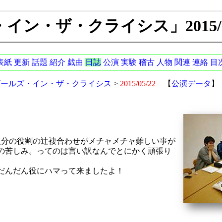
ン・ザ・クライシス」2015/05
表紙
更新
話題
紹介
戯曲
日誌
公演
実験
稽古
人物
関連
連絡
目
ガールズ・イン・ザ・クライシス
>
2015/05/22
【
公演データ
】
人分の役割の辻褄合わせがメチャメチャ難しい事が
の苦しみ。ってのは言い訳なんでとにかく頑張り
だんだん役にハマって来ましたよ！