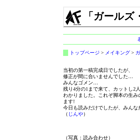
「ガールズ・イ
トップページ
>
メイキング
>
当初の第一稿完成日でしたが、
修正が間に合いませんでした…
みんなゴメン…
残り4分の1まで来て、カットし2
わかりました。これぞ脚本の生み
ます!
今日も読みだけでしたが、みんな
（
じんや
）
（写真：読み合わせ）