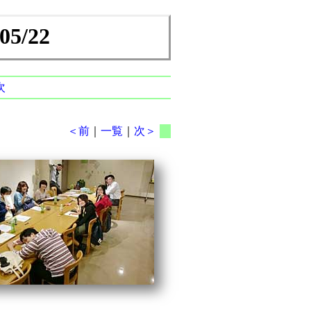
/22
次
＜前
｜
一覧
｜
次＞