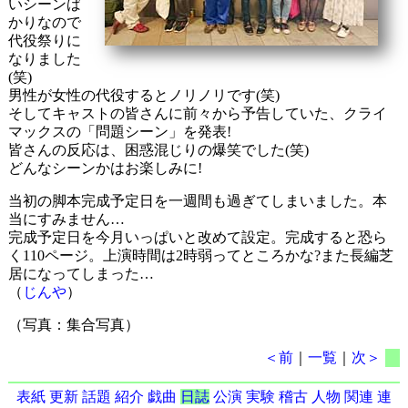
いシーンば
かりなので
代役祭りに
なりました
(笑)
男性が女性の代役するとノリノリです(笑)
そしてキャストの皆さんに前々から予告していた、クライ
マックスの「問題シーン」を発表!
皆さんの反応は、困惑混じりの爆笑でした(笑)
どんなシーンかはお楽しみに!
当初の脚本完成予定日を一週間も過ぎてしまいました。本
当にすみません…
完成予定日を今月いっぱいと改めて設定。完成すると恐ら
く110ページ。上演時間は2時弱ってところかな?また長編芝
居になってしまった…
（
じんや
）
（写真：集合写真）
＜前
｜
一覧
｜
次＞
表紙
更新
話題
紹介
戯曲
日誌
公演
実験
稽古
人物
関連
連