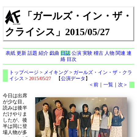
「ガールズ・イン・ザ・
クライシス」2015/05/27
表紙
更新
話題
紹介
戯曲
日誌
公演
実験
稽古
人物
関連
連
絡
目次
トップページ
>
メイキング
>
ガールズ・イン・ザ・クラ
イシス
>
2015/05/27
【
公演データ
】
＜前
｜
一覧
｜
次＞
今日は出席
が少な目。
読みは後半
だけやりま
したが、後
半は同に登
場人物が多