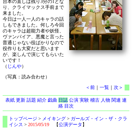
台本の直しは残り3分の1とな
り、クライマックス手前まで
来ました。
今日は一人一人のキャラの話
しもできました。何しろ今回
のキャラは超能力者や妖怪、
ヴァンパイア、悪魔と言った
普通じゃない役ばかりなので
役作りも大変だと思います
が、楽しんで演じてもらいた
いです！
（
じんや
）
（写真：読み合わせ）
＜前
｜
一覧
｜
次＞
表紙
更新
話題
紹介
戯曲
日誌
公演
実験
稽古
人物
関連
連
絡
目次
トップページ
>
メイキング
>
ガールズ・イン・ザ・クラ
イシス
>
2015/05/19
【
公演データ
】