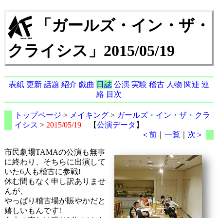
「ガールズ・イン・ザ・
クライシス」2015/05/19
表紙
更新
話題
紹介
戯曲
日誌
公演
実験
稽古
人物
関連
連
絡
目次
トップページ
>
メイキング
>
ガールズ・イン・ザ・クラ
イシス
>
2015/05/19
【
公演データ
】
＜前
｜
一覧
｜
次＞
市民劇場TAMAの公演も無事
に終わり、そちらに出演して
いた6人も稽古に参戦!
休む間もなく申し訳ありませ
んが、
やっぱり稽古場が賑やかだと
嬉しいもんです!