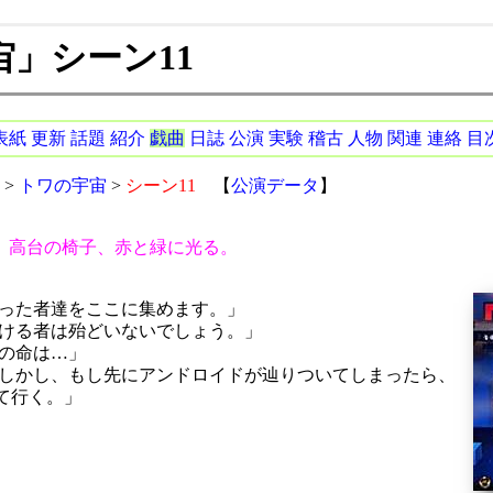
」シーン11
表紙
更新
話題
紹介
戯曲
日誌
公演
実験
稽古
人物
関連
連絡
目
>
トワの宇宙
>
シーン11
【
公演データ
】
。高台の椅子、赤と緑に光る。
った者達をここに集めます。」
ける者は殆どいないでしょう。」
の命は…」
しかし、もし先にアンドロイドが辿りついてしまったら、
て行く。」