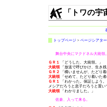
「トワの宇宙
トップページ
>
ページシアター
舞台中央にマクドネル大統領
ＧＲ１
「どうした、大統領。」
大統領
「放送で呼びかけ、生き残
ＧＲ２
「構いませんが、たどり着
大統領
「せめて、たどり着いた者
ＧＲ１
「わかった。保証しよう。
メシアだろうと息子だろうと置い
大統領
「わかりました。」
佐倉、入って来る。