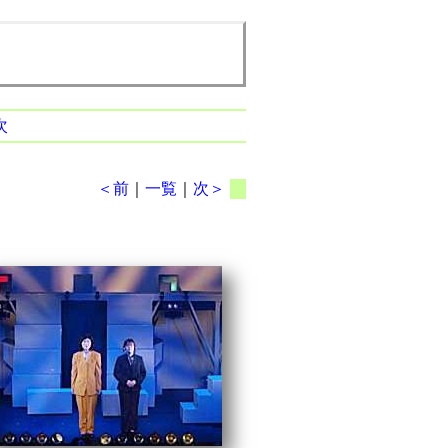
次
＜前
｜
一覧
｜
次＞