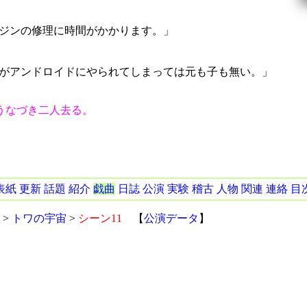
ジンの修理に時間がかかります。」
がアンドロイドにやられてしまっては元も子も無い。」
うなづき二人去る。
表紙
更新
話題
紹介
戯曲
日誌
公演
実験
稽古
人物
関連
連絡
目
>
トワの宇宙
>
シーン11
【
公演データ
】