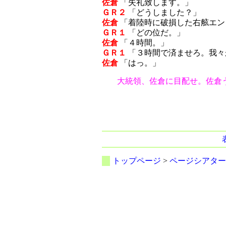
佐倉
「失礼致します。」
ＧＲ２
「どうしました？」
佐倉
「着陸時に破損した右舷エン
ＧＲ１
「どの位だ。」
佐倉
「４時間。」
ＧＲ１
「３時間で済ませろ。我々
佐倉
「はっ。」
大統領、佐倉に目配せ。佐倉
トップページ
>
ページシアター