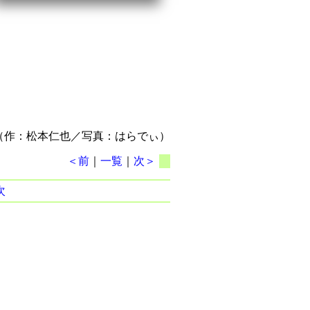
（作：松本仁也／写真：はらでぃ）
＜前
｜
一覧
｜
次＞
次