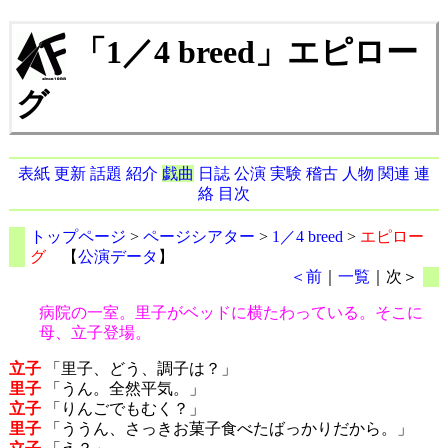
「1／4 breed」エピロー
グ
表紙
更新
話題
紹介
戯曲
日誌
公演
実験
稽古
人物
関連
連
絡
目次
トップページ
>
ページシアター
>
1／4 breed
>
エピロー
グ
【
公演データ
】
＜前
｜
一覧
｜次＞
病院の一室。里子がベッドに横たわっている。そこに
母、立子登場。
立子
「里子、どう、調子は？」
里子
「うん。全然平気。」
立子
「りんごでもむく？」
里子
「ううん、さっきお菓子食べたばっかりだから。」