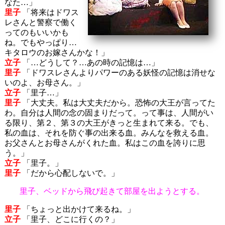
なた…」
里子
「将来はドワス
レさんと警察で働く
ってのもいいかも
ね。でもやっぱり…
キタロウのお嫁さんかな！」
立子
「…どうして？…あの時の記憶は…」
里子
「ドワスレさんよりパワーのある妖怪の記憶は消せな
いのよ、お母さん。」
立子
「里子…」
里子
「大丈夫。私は大丈夫だから。恐怖の大王が言ってた
わ。自分は人間の念の固まりだって。って事は、人間がい
る限り、第２、第３の大王がきっと生まれて来る。でも、
私の血は、それを防ぐ事の出来る血。みんなを救える血。
お父さんとお母さんがくれた血。私はこの血を誇りに思
う。」
立子
「里子。」
里子
「だから心配しないで。」
里子、ベッドから飛び起きて部屋を出ようとする。
里子
「ちょっと出かけて来るね。」
立子
「里子、どこに行くの？」