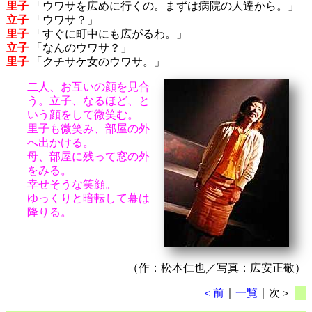
里子
「ウワサを広めに行くの。まずは病院の人達から。」
立子
「ウワサ？」
里子
「すぐに町中にも広がるわ。」
立子
「なんのウワサ？」
里子
「クチサケ女のウワサ。」
二人、お互いの顔を見合
う。立子、なるほど、と
いう顔をして微笑む。
里子も微笑み、部屋の外
へ出かける。
母、部屋に残って窓の外
をみる。
幸せそうな笑顔。
ゆっくりと暗転して幕は
降りる。
（作：松本仁也／写真：広安正敬）
＜前
｜
一覧
｜次＞