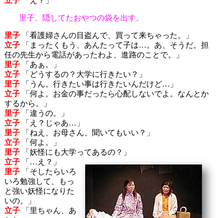
立子
「え？」
里子、隠してたおやつの袋を出す。
里子
「看護婦さんの目盗んで、買って来ちゃった。」
立子
「まったくもう、あんたって子は…。あ、そうだ。担
任の先生から電話があったわよ、進路のことで。」
里子
「あぁ。」
立子
「どうするの？大学に行きたい？」
里子
「うん。行きたい事は行きたいんだけど…」
立子
「何よ。お金の事だったら心配しないでよ。なんとか
するから。」
里子
「違うの。」
立子
「え？じゃあ…」
里子
「ねえ、お母さん、聞いてもいい？」
立子
「何よ。」
里子
「妖怪にも大学ってあるの？」
立子
「…え？」
里子
「そしたらいろ
いろ勉強して、もっ
と強い妖怪になりた
いの。」
立子
「里ちゃん、あ