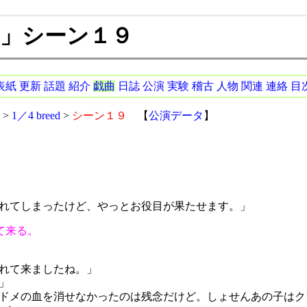
eed」シーン１９
表紙
更新
話題
紹介
戯曲
日誌
公演
実験
稽古
人物
関連
連絡
目
>
1／4 breed
>
シーン１９
【
公演データ
】
れてしまったけど、やっとお役目が果たせます。」
て来る。
れて来ましたね。」
」
ドメの血を消せなかったのは残念だけど。しょせんあの子はク