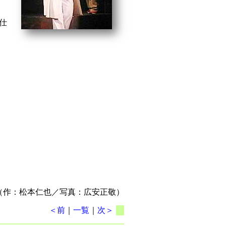
仕
（作：松本仁也／写真：広安正敬）
＜前
｜
一覧
｜
次＞