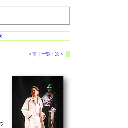
次
＜前
｜
一覧
｜
次＞
ウ