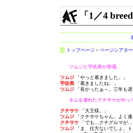
「1／4 br
トップページ
>
ページシアター
ツムジと宇佐美が登場。
ツムジ
「やっと着きました。」
宇佐美
「着きましたね。」
ツムジ
「長かったぁ～。三年も遅
ネムを連れたクチサケがやっ
クチサケ
「大王様。」
ツムジ
「クチサケちゃん。よく連
クチサケ
「でも…クチグルマが…
ツムジ
「ま、仕方ないでしょ。ト