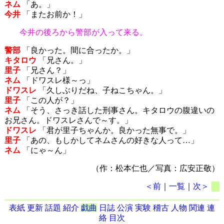
ネム
「あ。」
今井
「またお前か！」
今井の後ろから警部が入って来る。
警部
「良かった。間に合ったか。」
キタロウ
「兄さん。」
里子
「兄さん？」
ネム
「ドワスレ様～っ」
ドワスレ
「久しぶりだね、子ねこちゃん。」
里子
「この人が？」
ネム
「そう、さっき話した刑事さん。キタロウの腹違いの
お兄さん。ドワスレさんで～す。」
ドワスレ
「君が里子ちゃんか。良かった無事で。」
里子
「あの、もしかしてネムさんの好きな人って…」
ネム
「にゃ～ん」
（作：松本仁也／写真：広安正敬）
＜前
｜
一覧
｜
次＞
表紙
更新
話題
紹介
戯曲
日誌
公演
実験
稽古
人物
関連
連
絡
目次