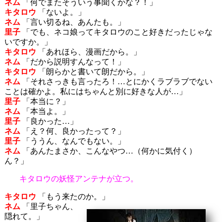
ネム
「何でまたそういう事聞くかな？！」
キタロウ
「ないよ。」
ネム
「言い切るね、あんたも。」
里子
「でも、ネコ娘ってキタロウのこと好きだったじゃな
いですか。」
キタロウ
「あれほら、漫画だから。」
ネム
「だから説明すんなって！」
キタロウ
「朗らかと書いて朗だから。」
ネム
「それさっきも言ったろ！…とにかくラブラブでない
ことは確かよ。私にはちゃんと別に好きな人が…」
里子
「本当に？」
ネム
「本当よ。」
里子
「良かった…」
ネム
「え？何、良かったって？」
里子
「ううん、なんでもない。」
ネム
「あんたまさか、こんなやつ…（何かに気付く）
ん？」
キタロウの妖怪アンテナが立つ。
キタロウ
「もう来たのか。」
ネム
「里子ちゃん、
隠れて。」