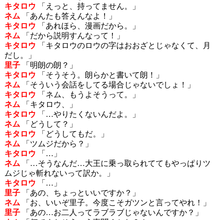
キタロウ
「えっと、持ってません。」
ネム
「あんたも答えんなよ！」
キタロウ
「あれほら、漫画だから。」
ネム
「だから説明すんなって！」
キタロウ
「キタロウのロウの字はおおざとじゃなくて、月
だし。」
里子
「明朗の朗？」
キタロウ
「そうそう。朗らかと書いて朗！」
ネム
「そういう会話をしてる場合じゃないでしょ！」
キタロウ
「ネム、もうよそうって。」
ネム
「キタロウ、」
キタロウ
「…やりたくないんだよ。」
ネム
「どうして？」
キタロウ
「どうしてもだ。」
ネム
「ツムジだから？」
キタロウ
「…」
ネム
「…そうなんだ…大王に乗っ取られててもやっぱりツ
ムジじゃ斬れないって訳か。」
キタロウ
「…」
里子
「あの、ちょっといいですか？」
ネム
「お、いいぞ里子。今度こそガツンと言ってやれ！」
里子
「あの…お二人ってラブラブじゃないんですか？」