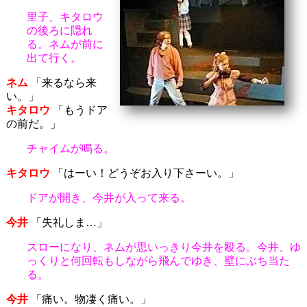
里子、キタロウ
の後ろに隠れ
る。ネムが前に
出て行く。
ネム
「来るなら来
い。」
キタロウ
「もうドア
の前だ。」
チャイムが鳴る。
キタロウ
「はーい！どうぞお入り下さーい。」
ドアが開き、今井が入って来る。
今井
「失礼しま…」
スローになり、ネムが思いっきり今井を殴る。今井、ゆ
っくりと何回転もしながら飛んでゆき、壁にぶち当た
る。
今井
「痛い。物凄く痛い。」