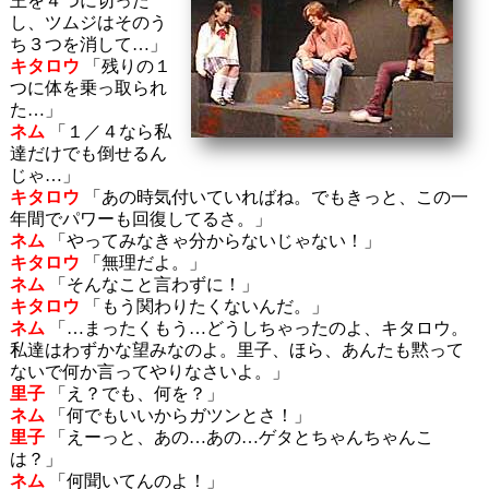
王を４つに切った
し、ツムジはそのう
ち３つを消して…」
キタロウ
「残りの１
つに体を乗っ取られ
た…」
ネム
「１／４なら私
達だけでも倒せるん
じゃ…」
キタロウ
「あの時気付いていればね。でもきっと、この一
年間でパワーも回復してるさ。」
ネム
「やってみなきゃ分からないじゃない！」
キタロウ
「無理だよ。」
ネム
「そんなこと言わずに！」
キタロウ
「もう関わりたくないんだ。」
ネム
「…まったくもう…どうしちゃったのよ、キタロウ。
私達はわずかな望みなのよ。里子、ほら、あんたも黙って
ないで何か言ってやりなさいよ。」
里子
「え？でも、何を？」
ネム
「何でもいいからガツンとさ！」
里子
「えーっと、あの…あの…ゲタとちゃんちゃんこ
は？」
ネム
「何聞いてんのよ！」