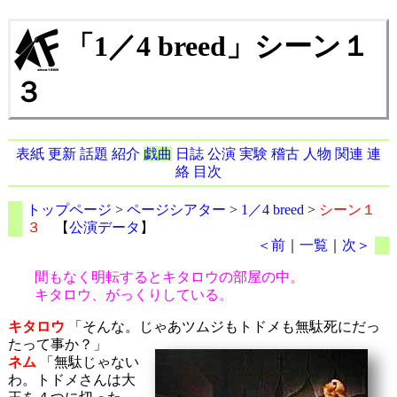
「1／4 breed」シーン１
３
表紙
更新
話題
紹介
戯曲
日誌
公演
実験
稽古
人物
関連
連
絡
目次
トップページ
>
ページシアター
>
1／4 breed
>
シーン１
３
【
公演データ
】
＜前
｜
一覧
｜
次＞
間もなく明転するとキタロウの部屋の中。
キタロウ、がっくりしている。
キタロウ
「そんな。じゃあツムジもトドメも無駄死にだっ
たって事か？」
ネム
「無駄じゃない
わ。トドメさんは大