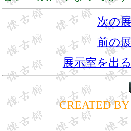
次の
前の
展示室を出
CREATED BY 