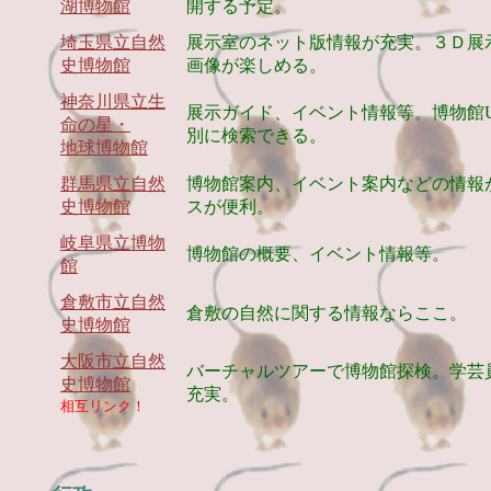
湖博物館
開する予定。
埼玉県立自然
展示室のネット版情報が充実。３Ｄ展
史博物館
画像が楽しめる。
神奈川県立生
展示ガイド、イベント情報等。博物館
命の星・
別に検索できる。
地球博物館
群馬県立自然
博物館案内、イベント案内などの情報
史博物館
スが便利。
岐阜県立博物
博物館の概要、イベント情報等。
館
倉敷市立自然
倉敷の自然に関する情報ならここ。
史博物館
大阪市立自然
バーチャルツアーで博物館探検。学芸
史博物館
充実。
相互リンク！