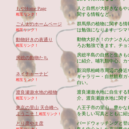
人と自然が大好きなもや
もやHome Page
関する情報など。
相互リンク！
群馬県の植物に関する情
ごん太のホームページ
は勉強になります。シマ
相互リンク！
動物大好き！のナンさん
動物好きの表通り
ろお勉強できます。チョ
相互リンク！
房総半島の自然と生きも
房総の動物たち
に紹介。哺乳類中心。カ
新潟県柏崎市周辺の身近
ネイチャーナビ
ギャラリー・自然観察ガ
相互リンク！
白い。
渡良瀬遊水地に自生する
渡良瀬遊水地の植物
介。渡良瀬遊水地に関す
相互リンク！
東京の里山 天合峰へ
八王子市の里山、豊かな
ようこそ！
を美しい写真とともに紹
相互リンク！
バードウォッチングと登
とり彦やま彦