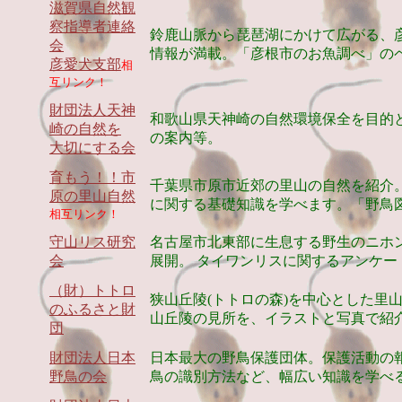
滋賀県自然観
察指導者連絡
鈴鹿山脈から琵琶湖にかけて広がる、
会
情報が満載。「彦根市のお魚調べ」の
彦愛犬支部
相
互リンク！
財団法人天神
和歌山県天神崎の自然環境保全を目的
崎の自然を
の案内等。
大切にする会
育もう！！市
千葉県市原市近郊の里山の自然を紹介
原の里山自然
に関する基礎知識を学べます。「野鳥
相互リンク！
守山リス研究
名古屋市北東部に生息する野生のニホ
会
展開。 タイワンリスに関するアンケー
（財）トトロ
狭山丘陵(トトロの森)を中心とした里
のふるさと財
山丘陵の見所を、イラストと写真で紹
団
財団法人日本
日本最大の野鳥保護団体。保護活動の
野鳥の会
鳥の識別方法など、幅広い知識を学べ