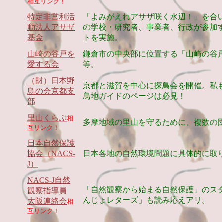
相互リンク！
特定非営利活
「よみがえれアサザ咲く水辺！」を合
動法人アサザ
の学校・研究者、事業者、行政が参加
基金
トを実施。
山崎の谷戸を
鎌倉市の中央部に位置する「山崎の谷
愛する会
等。
（財）日本野
京都と滋賀を中心に探鳥会を開催。私
鳥の会京都支
鳥地ガイドのページは必見！
部
里山くらぶ
相
多摩地域の里山を守るために、複数の
互リンク！
日本自然保護
協会（NACS-
日本各地の自然環境問題に具体的に取り
J）
NACS-J自然
「自然観察から始まる自然保護」のス
観察指導員
んじょレターズ」も読み応えアリ。
大阪連絡会
相
互リンク！