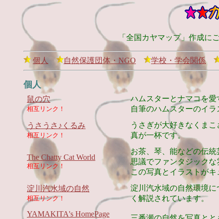
「全国カヤマップ」作成に
個人
自然保護団体・NGO
学校・学会関係
個人
ハムスターとナマコを愛
鼠の穴
自筆のハムスターのイラス
相互リンク！
うさぎが大好きなくまこ
うさうさ♪くるみ
真が一杯です。
相互リンク！
お茶、琴、能などの伝統
The Chatty Cat World
思議でファンタジックな
相互リンク！
この写真とイラストがキ
淀川汽水域の自然環境に
淀川汽水域の自然
く解説されています。
相互リンク！
YAMAKITA's HomePage
三番瀬の自然を写真とと