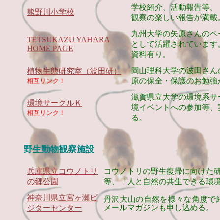
学校紹介、活動報告等。
熊野川小学校
観察の楽しい報告が満載
九州大学の矢原さんのペ
TETSUKAZU YAHARA
として活躍されています
HOME PAGE
資料有り。
岡山理科大学の波田さん
植物生態研究室（波田研）
原の保全・保護のお勉強
相互リンク！
滋賀県立大学の環境系サ
環境サークルＫ
境イベントへの参加等、
相互リンク！
る。
野生動物観察施設
兵庫県立コウノトリ
コウノトリの野生復帰に向けた
の郷公園
等、「人と自然の共生できる環
神奈川県立宮ヶ瀬ビ
丹沢大山の自然を様々な角度で
メールマガジンも申し込める。
ジターセンター