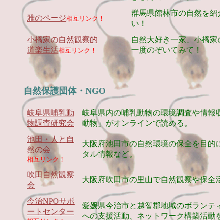
群馬県館林市の自然を紹
雅のページ
相互リンク！
い！
小橋家の自然観察的
自然大好き一家、小橋家
道楽生活
一度のぞいてみて！
相互リンク！
自然保護団体・NGO
岐阜県哺乳動
岐阜県内の哺乳動物の環境調査や情報
物調査研究会
動物」がオンラインで読める。
池田・人と自
大阪府池田市の自然環境の保全を目的
然の会
タル情報など。
相互リンク！
吹田自然観察
大阪府吹田市の里山で自然観察や保全
会
今治NPOサポ
愛媛県今治市と越智郡地域のボランテ
ートセンター
への支援活動、ネットワーク構築活動