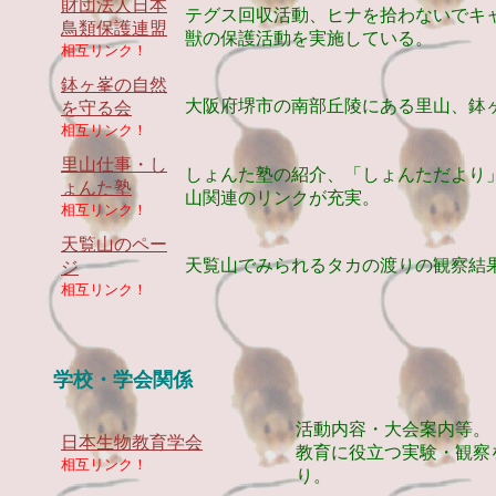
財団法人日本
テグス回収活動、ヒナを拾わないでキ
鳥類保護連盟
獣の保護活動を実施している。
相互リンク！
鉢ヶ峯の自然
大阪府堺市の南部丘陵にある里山、鉢
を守る会
相互リンク！
里山仕事・し
しょんた塾の紹介、「しょんただより
ょんた塾
山関連のリンクが充実。
相互リンク！
天覧山のペー
天覧山でみられるタカの渡りの観察結
ジ
相互リンク！
学校・学会関係
活動内容・大会案内等。
日本生物教育学会
教育に役立つ実験・観察
相互リンク！
り。