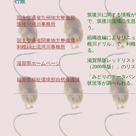
行政
筑後川に関する情報が
国土交通省九州地方整備局
で、筑後川流域に生息
筑後川河川事務所
う。
組織改編によりリニュ
国土交通省関東地方整備局
根川ドリル」で、利根
利根川上流河川事務所
る。
滋賀県版レッドリスト
滋賀県ホームページ
（2000年版）」のリ
「みどりのデータバン
福井県福祉環境部自然保護課
状況等が調べられる。