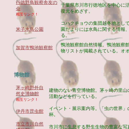
行徳野鳥観察舎友の
千葉県市川市行徳地区を中心に
会
復元をめざす。
相互リンク！
コハクチョウの集団越冬地とし
米子水鳥公園
園だよりには水鳥に関する情報
る。
鴨池観察館自然情報。鴨池観察
加賀市鴨池観察館
物リストが掲載されている。オ
博物館
茅ヶ崎野外自
建物のない青空博物館。茅ヶ崎の里山
然史博物館
活動などを行っている。
相互リンク！
イベント・展示案内等。「虫の世界」
伊丹市昆虫館
杯。
市立市川自然
市川市に生息する野生生物の豊富な写