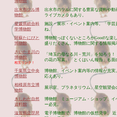
博物館
出水市ツル博
出水市のツルに関する豊富な資料や動
物館
ライブカメラもあり。
愛媛県総合科
施設・展示・イベント案内等。「学芸
学博物館
ね。
阿蘇たにびと
博物館っぽくないところがGood!な
博物館
盛りだくさん。博物館に関する情報掲
さいたま川の
「埼玉の母なる川－荒川」を知ろう！
博物館
の花の写真。「とくはいん報告」も面
相互リンク！
千葉県立中央
博物館、イベント案内等の情報が充実
博物館
応えあり。
相模原市立博
展示室、プラネタリウム、星空観望会
物館
きしわだ自然
博物館、ミュージアム・ショップ、イ
資料館
ー必見。
滋賀県立琵琶
電子博物館で、博物館の仮想見学。 