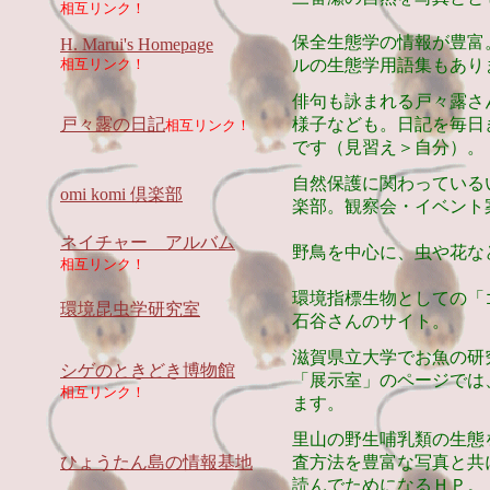
相互リンク！
保全生態学の情報が豊富
H. Marui's
Homepage
相互リンク！
ルの生態学用語集もあり
俳句も詠まれる戸々露さ
戸々露の日記
様子なども。日記を毎日
相互リンク！
です（見習え＞自分）。
自然保護に関わっている
omi komi 倶楽部
楽部。
観察会・イベント
ネイチャー アルバム
野鳥を中心に、虫や花な
相互リンク！
環境指標生物としての「
環境昆虫学研究室
石谷さんのサイト
。
滋賀県立大学でお魚の研
シゲのときどき博物館
「展示室」のページでは
相互リンク！
ます。
里山の野生哺乳類の生態
ひょうたん島の情報基地
査方法を豊富な写真と共
読んでためになるＨＰ。