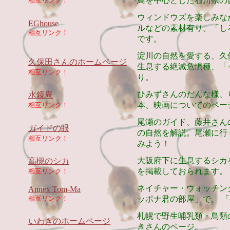
鳥を中心とした石川県の
相互リンク！
ウィンドウズを楽しみな
EGhouse
ルなどの素材有り。「し
相互リンク！
です。
淀川の自然を愛する、久
久保田さんのホームページ
生息する絶滅危惧種、「
相互リンク！
り。
ひみずさんのだんな様、
水鏡庵
本、映画についてのペー
相互リンク！
尾瀬のガイド、藤井さん
ガイドの眼
の自然を解説。尾瀬に行
相互リンク！
みよう！
大阪府下に生息するシカ
高槻のシカ
を掲載しておられます。
相互リンク！
ネイチャー・ウォッチン
Annex Tom-Ma
相互リンク！
ッポナ君の部屋」で、 
札幌で野生哺乳類・鳥類
いわきのホームページ
きさんのページ。