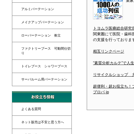
業家
アルミパーテーション
メイクアップパーテーション
トヨムラ医療総合研究
関東圏にて医院・歯科
ローパーテーション 衝立
の支援を行っておりま
ファクトリーブース 可動間仕切
相互リンクページ
り
“素質分析カルテ”で人
トイレブース シャワーブース
リサイクルショップ 
サーバルーム用パーテーション
超便利・超お役立ち！
ブロパ.jp
よくある質問
ネット販売は不安と思う方へ