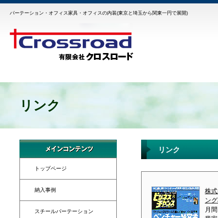
パーテーション・オフィス家具・オフィスの内装(東京と埼玉から関東一円で展開)
リンク
リンク
トップページ
納入事例
株式
ング
月間
スチールパーテーション