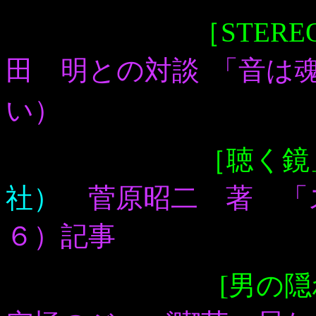
［STER
田 明との対談
「音は
い）
［聴く鏡
社）
菅原昭二 著 「
６）記事
[男の隠