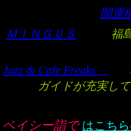
開運
ＭＩＮＧＵＳ
福
Jazz & Cafe Freaks
ガイドが充実して
ベイシー詣で
はこちら