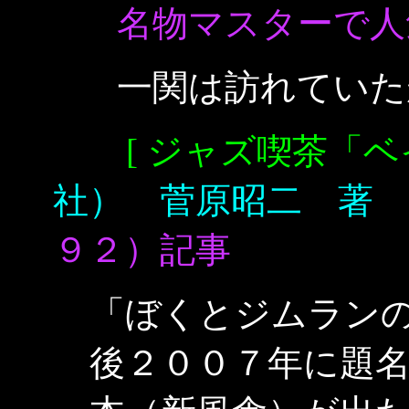
名物マスターで人気
一関は訪れていたが
[ ジャズ喫茶「ベ
社） 菅原昭二 著
９２）記事
「ぼくとジムラン
後２００７年に題