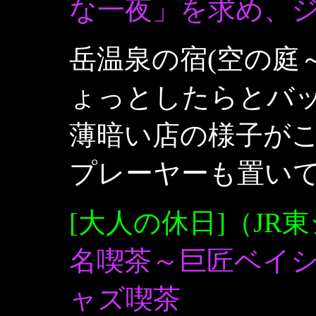
な一夜」を求め、ジ
岳温泉の宿(空の庭
ょっとしたらとバ
薄暗い店の様子が
プレーヤーも置い
[大人の休日]（JR
名喫茶～巨匠ベイ
ャズ喫茶