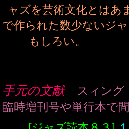
ャズを芸術文化とはあ
で作られた数少ないジャ
もしろ
手元の文献
スィング
臨時増刊号や単行本で
[ジャズ読本８３]