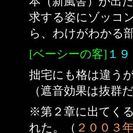
本（新風舎）が出
求する姿にゾッコ
ら、わけがわかる
[ベーシーの客]
１９
拙宅にも格は違う
（遮音効果は抜群
※第２章に出てく
れた。（
２００３年