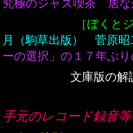
究極のジャズ喫茶 居
［ぼくと
月（駒草出版）
菅原
ーの選択」の１７年ぶ
文庫版の解
手元のレコード録音等