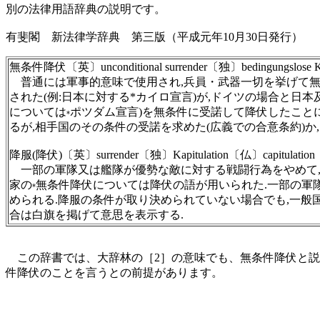
別の法律用語辞典の説明です。
有斐閣 新法律学辞典 第三版（平成元年10月30日発行）
無条件降伏〔英〕unconditional surrender〔独〕bedingungslose Kap
普通には軍事的意味で使用され,兵員・武器一切を挙げて無
された(例:日本に対する*カイロ宣言)が,ドイツの場合と日
については
ポツダム宣言)を無条件に受諾して降伏したこと
*
るが,相手国のその条件の受諾を求めた(広義での合意条約)か
降服(降伏)〔英〕surrender〔独〕Kapitulation〔仏〕capitulation
一部の軍隊又は艦隊が優勢な敵に対する戦闘行為をやめて,
家の
無条件降伏については降伏の語が用いられた.一部の軍隊又は艦隊
*
められる.降服の条件が取り決められていない場合でも,一般
合は白旗を掲げて意思を表示する.
この辞書では、大辞林の［2］の意味でも、無条件降伏と説
件降伏のことを言うとの前提があります。