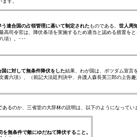
います。
伴う連合国の占領管理に基いて制定された
ものである。
世人周
最高司令官は、降伏条項を実施するため適当と認める措置をと
八項）。･･･
合国に対して無条件降伏をした
結果、わが国は、ポツダム宣言
文書六項）、（前記大法廷判決中、弁護人森長英三郎の上告
あるのか、三省堂の大辞林の説明は、以下のようになってい
一切を無条件で敵にゆだねて降伏すること。