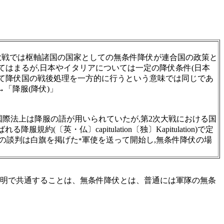
大戦では枢軸諸国の国家としての無条件降伏が連合国の政策と
当てはまるが,日本やイタリアについては一定の降伏条件(日本
いて降伏国の戦後処理を一方的に行うという意味では同じであ
「降服(降伏)」
際法上は降服の語が用いられていたが,第2次大戦における国
・仏〕capitulation〔独〕Kapitulation)で定
服の談判は白旗を掲げた
軍使を送って開始し,無条件降伏の場
*
明で共通することは、無条件降伏とは、普通には軍隊の無条