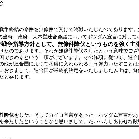
会
）
戦争終結の條件を無條件で受けて終戦いたしたのであります。
の当時、政府、大本営連合会議においてポツダム宣言に対して
が戦争指導方針として、無條件降伏というものを強く主
けたのであります。それが無條件降伏をしたという意味でござ
国できめるという一項がございます。その條項に従つて、連合
の他が連合国によつて考慮に入れられるよう努力いたすことは
におきまして、連合国が最終的決定をいたしました以上は、條
だと存じます。
件降伏をした
。そしてカイロ宣言があった。ポツダム宣言があ
を来たしたということかと思いまして、たいへんしあわせな敗