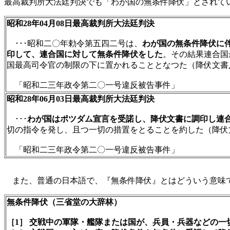
最高裁判所大法廷判決でも「わが国の無条件降伏」とされて
昭和28年04月08日最高裁判所大法廷判決
･･･昭和二〇年勅令第五四二号は、
わが国の無条件降伏に
印して、連合国に対して無条件降伏をした
。その結果連合国
国最高司令官の制限の下に置かれることとなつた（降伏文書
「昭和二三年政令第二〇一号違反被告事件」
昭和28年06月03日最高裁判所大法廷判決
･･･
わが国はポツダム宣言を受諾し、降伏文書に調印し連
切の指令を発し、且つ一切の措置をとることを約した（降伏
「昭和二三年政令第二〇一号違反被告事件」
また、普通の日本語で、『無条件降伏』とはどういう意味で
無条件降伏（三省堂の大辞林）
［1］ 交戦中の軍隊・艦隊または国が、兵員・兵器などの