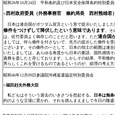
昭和26年10月24日 平和条約及び日米安全保障条約特別委員
西村政府委員（外務事務官 條約局長 西村熊雄君
○
日本は連合国がポツダム宣言という形で提示いたしました
條件をつけずして降伏したという意味であります
。そ
連合国
は、佐竹委員よく御存じのことだと思います。ただ
ましては、何ら條件を付さないで、先方の提示した條件を受
ございます。その條件の一として、日本の領土の範囲は連合
いたしましては、あらゆる角度から日本の要請、国民感情そ
責務を盡したと存じております。しかしその結果、平和條約
男らしくこれを受けるものであるというのが、総理の考え方
昭和46年12月09日参議院沖縄返還協定特別委員会
○
福田赳夫外務大臣
私どもはそういう過去のいきさつを想起する。
日本は無条
約のような立場に置かれ、それを踏んまえまして今日の隆盛