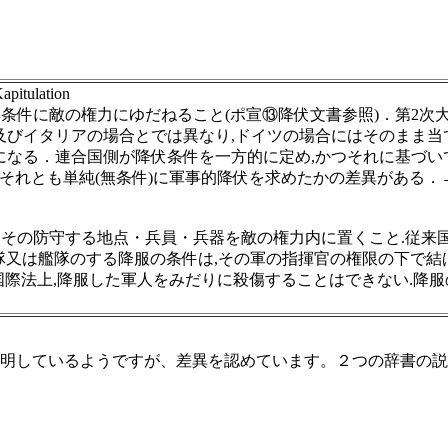
itulation
条件に敵の権力にゆだねること(ポ宣⑬降伏文書参照)．第2次
本及びイタリアの場合とでは異なり,ドイツの場合にはそのまま
になる．連合国側が降伏条件を一方的に定め,かつそれに基づ
,それとも単純(無条件)に軍事的降伏を求めたかの差異がある．→
その防守する地点・兵員・兵器を敵の権力内に置くこと.従来国
のする降服の条件は,その軍の指揮官の権限の下で結ばれる降服規約(〔英
国際法上,降服した軍人をみだりに殺傷することはできない.降
明しているようですが、差異を認めています。２つの辞書の説