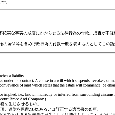
です。
確実な事実の成否にかからせる法律行為の付款。成否が不確定な
権の留保等を含め行政行為の付款一般を表すものとしてこの語
ches a liability.
ties under the contract. A clause in a will which suspends, revokes, or mo
o a conveyance of land which states that the estate will commence, be en
r implied, i.e., known mdirectly or inferred from surrounding circumstan
rcourt Brace And Company.)
義務を生じさせるもの。
項。遺贈を保留,無効,あるいは訂正する遺言書の条項。
条項であり,ある出来事の発生もしくは発生しないこと,または