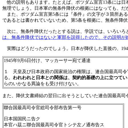
他の説明もあります。たとえば、ポツダム宣言13条には日
無理でしょう。日本軍の無条件降伏の根拠にはなっても、だ
また、ポツダム宣言第5条には『条件』の文字が３箇所あるの
であるとは書かれていないため、第5条を根拠に、無条件降
次に、無条件降伏だったとする説は、学説では、いろいろと
は、無条件降伏ではないと軍部を説得したので、その説明が
実際はどうだったのでしょう。日本が降伏した直後の、194
1945年9月6日付け、マッカーサー宛て通達
１ 天皇及び日本政府の国家統治の権限は、連合国最高司令
る。
われわれと日本との関係は、契約的基礎の上に立つてい
らのいかなる異論をも受け付けない。
また、降伏文書締結の翌日に出そうとしていた連合国最高司
聯合国最高司令官総司令部布告第一号
日本国国民ニ告ク
本官ハ茲ニ聯合国最高司令官トシテ左ノ通布告ス