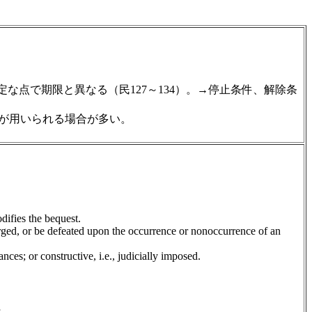
点で期限と異なる（民127～134）。→停止条件、解除条
が用いられる場合が多い。
difies the bequest.
larged, or be defeated upon the occurrence or nonoccurrence of an
ces; or constructive, i.e., judicially imposed.
行