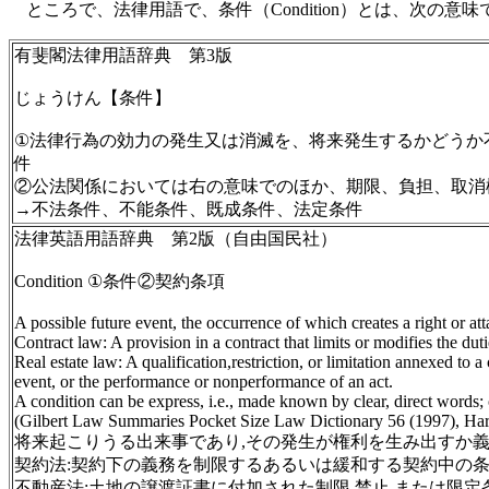
ところで、法律用語で、条件（Condition）とは、次の意味
有斐閣法律用語辞典 第3版
じょうけん【条件】
①法律行為の効力の発生又は消滅を、将来発生するかどうか不
件
②公法関係においては右の意味でのほか、期限、負担、取消
→不法条件、不能条件、既成条件、法定条件
法律英語用語辞典 第2版（自由国民社）
Condition ①条件②契約条項
A possible future event, the occurrence of which creates a right or atta
Contract law: A provision in a contract that limits or modifies the du
Real estate law: A qualification,restriction, or limitation annexed t
event, or the performance or nonperformance of an act.
A condition can be express, i.e., made known by clear, direct words; o
(Gilbert Law Summaries Pocket Size Law Dictionary 56 (1997), Ha
将来起こりうる出来事であり,その発生が権利を生み出すか
契約法:契約下の義務を制限するあるいは緩和する契約中の条
不動産法:土地の譲渡証書に付加された制限,禁止,または限定