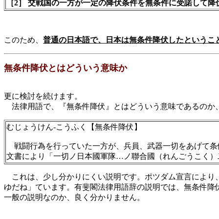
［2］ 交戦国の一方が一定の降伏条件を無条件に受諾して降
このため、
普通の日本語で、日本は無条件降伏したというこ
無条件降伏とはどういう意味か
更に検討を続けます。
法律用語で、『無条件降伏』とはどういう意味であるのか、
むじょうけん-こうふく【無条件降伏】
戦闘行為を行っていた一方が、兵員、武器一切をあげて条
文書により「一切ノ日本國軍隊…ノ聯合國（れんごうこく）
これは、少し分かりにくい説明です。ポツダム宣言により、
ゆだね」ています。有斐閣法律用語辞の説明では、無条件降
一般の説明なのか、良く分かりません。