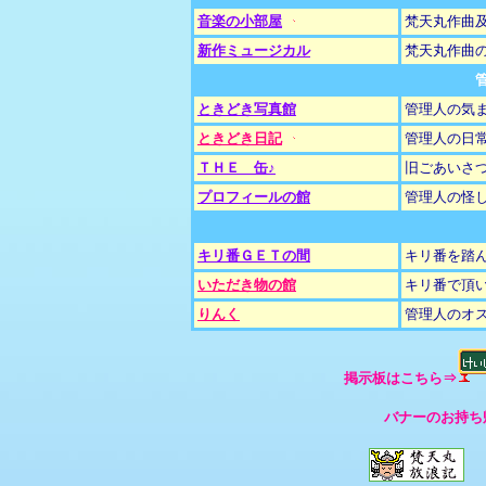
音楽の小部屋
梵天丸作曲
新作ミュージカル
梵天丸作曲
ときどき写真館
管理人の気
ときどき日記
管理人の日
ＴＨＥ 缶♪
旧ごあいさ
プロフィールの館
管理人の怪
キリ番ＧＥＴの間
キリ番を踏
いただき物の館
キリ番で頂
りんく
管理人のオ
掲示板はこちら⇒
バナーのお持ち