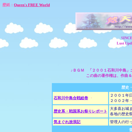
壁紙：
Queen's FREE World
SIN
Lust 
♪ＢＧＭ 「２００１石和川中島」エンデ
この曲の著作権は、作曲＆
歴史
２００１年
石和川中島合戦絵巻
２００２年
大多喜お城
歴史系・戦国系お祭りレポート
各地の歴史
気まぐれ放浪記
管理人の行