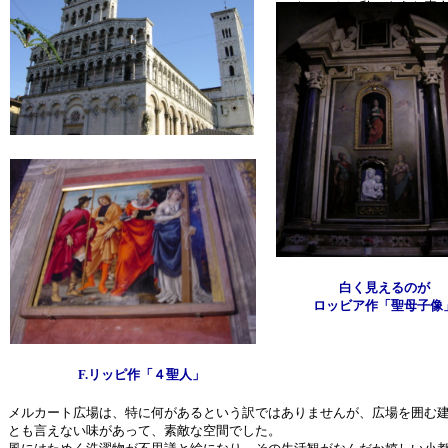
でもホントは私のような素
が良いと思うものを選びな
せん。
イタリアの街や芸術の美し
サン・ミケーレ・イン・フォロ教会
白く見えるのが
ロッビア作「聖母子像
F.リッピ作「４聖人」
メルカート広場は、特に何があるという訳ではありませんが、広場を囲む
とも言えない味があって、素敵な空間でした。