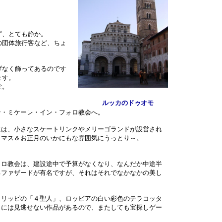
ず、とても静か。
の団体旅行客など、ちょ
げなく飾ってあるのです
ます。
変。
ルッカのドゥオモ
ン・ミケーレ・イン・フォロ教会へ。
には、小さなスケートリンクやメリーゴランドが設営され
スマス＆お正月のいかにもな雰囲気にうっとり～。
ォロ教会は、建設途中で予算がなくなり、なんだか中途半
るファザードが有名ですが、それはそれでなかなかの美し
・リッピの「４聖人」、ロッビアの白い彩色のテラコッタ
きには見逃せない作品があるので、またしても宝探しゲー