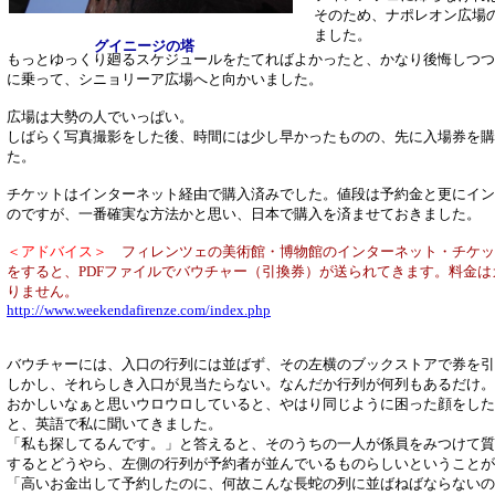
そのため、ナポレオン広場
ました。
グイニージの塔
もっとゆっくり廻るスケジュールをたてればよかったと、かなり後悔しつつ
に乗って、シニョリーア広場へと向かいました。
広場は大勢の人でいっぱい。
しばらく写真撮影をした後、時間には少し早かったものの、先に入場券を購
た。
チケットはインターネット経由で購入済みでした。値段は予約金と更にイン
のですが、一番確実な方法かと思い、日本で購入を済ませておきました。
＜アドバイス＞
フィレンツェの美術館・博物館のインターネット・チケッ
をすると、PDFファイルでバウチャー（引換券）が送られてきます。料金
りません。
http://www.weekendafirenze.com/index.php
バウチャーには、入口の行列には並ばず、その左横のブックストアで券を引
しかし、それらしき入口が見当たらない。なんだか行列が何列もあるだけ。
おかしいなぁと思いウロウロしていると、やはり同じように困った顔をした
と、英語で私に聞いてきました。
「私も探してるんです。」と答えると、そのうちの一人が係員をみつけて質
するとどうやら、左側の行列が予約者が並んでいるものらしいということが
「高いお金出して予約したのに、何故こんな長蛇の列に並ばねばならないの