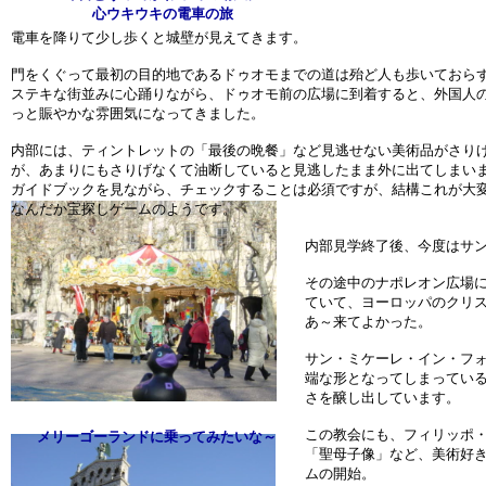
心ウキウキの電車の旅
電車を降りて少し歩くと城壁が見えてきます。
門をくぐって最初の目的地であるドゥオモまでの道は殆ど人も歩いておら
ステキな街並みに心踊りながら、ドゥオモ前の広場に到着すると、外国人
っと賑やかな雰囲気になってきました。
内部には、ティントレットの「最後の晩餐」など見逃せない美術品がさり
が、あまりにもさりげなくて油断していると見逃したまま外に出てしまい
ガイドブックを見ながら、チェックすることは必須ですが、結構これが大
なんだか宝探しゲームのようです。
内部見学終了後、今度はサ
その途中のナポレオン広場
ていて、ヨーロッパのクリ
あ～来てよかった。
サン・ミケーレ・イン・フ
端な形となってしまってい
さを醸し出しています。
この教会にも、フィリッポ
メリーゴーランドに乗ってみたいな～
「聖母子像」など、美術好
ムの開始。