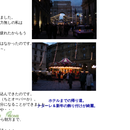
ました。
力無しの私は
疲れたからもう
はなかったのです。
～。
込んできたのです。
（ちとオーバーか）。
ホテルまでの帰り道。
分になることができました。
ナターレ＆新年の飾り付けが綺麗。
や・・・
から朝方まで、
は・・・。