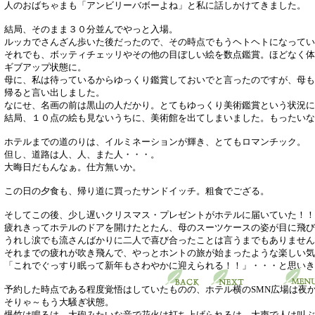
人のおばちゃまも「アンビリーバボーよね」と私に話しかけてきました。
結局、そのまま３０分並んでやっと入場。
ルッカでさんざん歩いた後だったので、その時点でもうヘトヘトになってい
それでも、ボッティチェッリやその他の目ぼしい絵を数点鑑賞。ほどなく体
ギブアップ状態に。
母に、私は待っているからゆっくり鑑賞しておいでと言ったのですが、母も
帰ると言い出しました。
なにせ、名画の前は黒山の人だかり。とてもゆっくり美術鑑賞という状況に
結局、１０点の絵も見ないうちに、美術館を出てしまいました。もったいな
ホテルまでの道のりは、イルミネーションが輝き、とてもロマンチック。
但し、道路は人、人、また人・・・。
大晦日だもんなぁ。仕方無いか。
この日の夕食も、帰り道に買ったサンドイッチ。粗食でござる。
そしてこの後、少し遅いクリスマス・プレゼントがホテルに届いていた！！
疲れきってホテルのドアを開けたとたん、母のスーツケースの姿が目に飛び
うれし涙でも流さんばかりに二人で喜び合ったことは言うまでもありません
それまでの疲れが吹き飛んで、やっとホントの旅が始まったような楽しい気
「これでぐっすり眠って新年もさわやかに迎えられる！！」・・・と思いき
予約した時点である程度覚悟はしていたものの、ホテル横のSMN広場は夜
そりゃ～もう大騒ぎ状態。
爆竹は鳴るは、大砲みたいな音で花火は打ち上げられるは、大声で人は叫ぶ