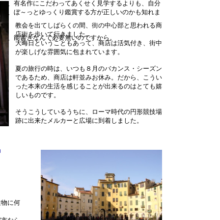
人は、有名作にこだわってあくせく見学するよりも、自分
がら、ぼ～っとゆっくり鑑賞する方が正しいのかも知れま
教会を出てしばらくの間、街の中心部と思われる商
店街を歩いて行きました。
さに、能書きなんて必要無いのですから。
大晦日ということもあって、商店は活気付き、街中
が楽しげな雰囲気に包まれています。
夏の旅行の時は、いつも８月のバカンス・シーズン
であるため、商店は軒並みお休み。だから、こうい
った本来の生活を感じることが出来るのはとても嬉
しいものです。
そうこうしているうちに、ローマ時代の円形競技場
跡に出来たメルカーと広場に到着しました。
」
建物に何