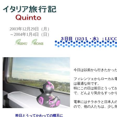
2003年12月29日（月）
～2004年1月4日（日）
３日目（12/3１・水）：LUCC
今日は以前から行きたかっ
フィレンツェからローカル
は最適な街です。
特にこの日は前日とうって
で、どんより気分もすっか
電車にはチラホラと日本人
ので、他の人たちは、少し
昨日とうってかわっての晴天に