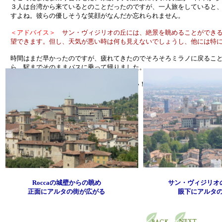
３人は台湾から来ているとのことだったのですが、一人旅をしていると
すよね。彼らの優しそうな笑顔がなんだか忘れられません。
＜アドバイス＞
サン・ヴィジリオの丘には、絶景を眺めることができる
望できます。但し、天気が悪い時は何も見えないでしょうし、他には特
時間はまだ早かったのですが、疲れてきたのでそろそろミラノに戻ること
ら、駅までそのままバスに乗って帰りました。
明日はとうとう帰国日です。帰りたくな～い！
Roccaの城壁からの眺め
サン・ヴィジリオ
正面にアルタの街が広がる
眼下にアルタ