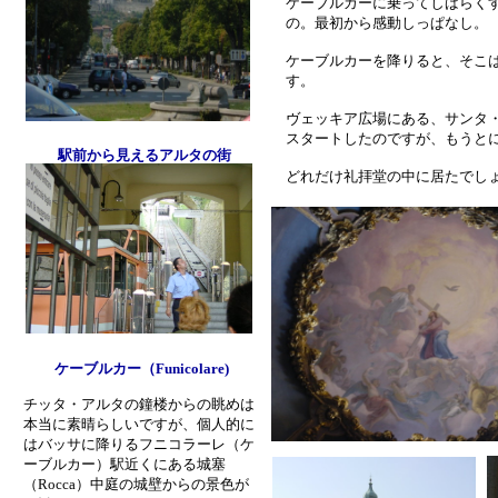
ケーブルカーに乗ってしばらく
の。最初から感動しっぱなし。
ケーブルカーを降りると、そこ
す。
ヴェッキア広場にある、サンタ
スタートしたのですが、もうと
駅前から見えるアルタの街
どれだけ礼拝堂の中に居たでし
一通り見学を終えた後、広場の
ここで、鐘楼のほか、Rocca
入。それぞれの場所はたいした
歩くのは、とても楽しかったで
きることが無いのですから。
ケーブルカー（Funicolare)
チッタ・アルタの鐘楼からの眺めは
本当に素晴らしいですが、個人的に
はバッサに降りるフニコラーレ（ケ
ーブルカー）駅近くにある城塞
（Rocca）中庭の城壁からの景色が