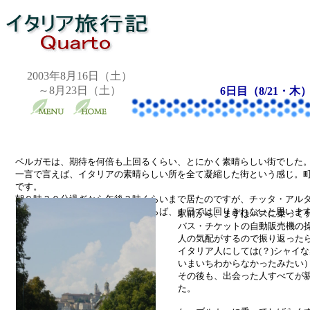
2003年8月16日（土）
～8月23日（土）
6日目（8/21・木）
ベルガモは、期待を何倍も上回るくらい、とにかく素晴らしい街でした
一言で言えば、イタリアの素晴らしい所を全て凝縮した街という感じ。
です。
朝９時３０分過ぎから午後３時くらいまで居たのですが、チッタ・アル
ッタ・バッサもゆっくり見たいならば、１日では回りきれないと思いま
駅前から、まずはバスに乗って
バス・チケットの自動販売機の
人の気配がするので振り返った
イタリア人にしては(？)シャイ
いまいちわからなかったみたい
その後も、出会った人すべてが
た。