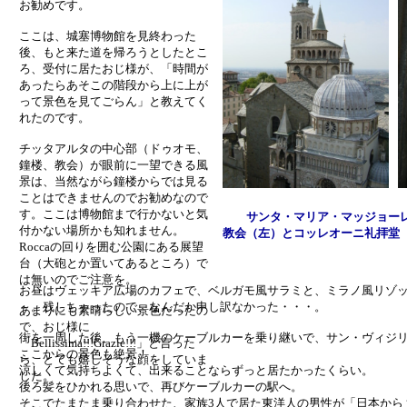
お勧めです。
ここは、城塞博物館を見終わった
後、もと来た道を帰ろうとしたとこ
ろ、受付に居たおじ様が、「時間が
あったらあそこの階段から上に上が
って景色を見てごらん」と教えてく
れたのです。
チッタアルタの中心部（ドゥオモ、
鐘楼、教会）が眼前に一望できる風
景は、当然ながら鐘楼からでは見る
ことはできませんのでお勧めなので
す。ここは博物館まで行かないと気
サンタ・マリア・マッジョー
付かない場所かも知れません。
教会（左）とコッレオーニ礼拝堂
Roccaの回りを囲む公園にある展望
台（大砲とか置いてあるところ）で
は無いのでご注意を。
お昼はヴェッキア広場のカフェで、ベルガモ風サラミと、ミラノ風リゾ
～。残しちゃったので、なんだか申し訳なかった・・・。
あまりにも素晴らしい景色だったの
で、おじ様に
街を一周した後、もう一機のケーブルカーを乗り継いで、サン・ヴィジ
「Bellissima!!!Grazie!!!」と言った
ここからの景色も絶景！
ら、とても嬉しそうな顔をしていま
涼しくて気持ちよくて、出来ることならずっと居たかったくらい。
した。
後ろ髪をひかれる思いで、再びケーブルカーの駅へ。
そこでたまたま乗り合わせた、家族3人で居た東洋人の男性が「日本から