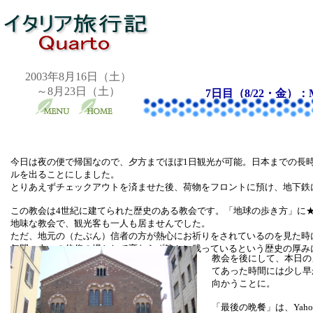
2003年8月16日（土）
～8月23日（土）
7日目（8/22・金）：
今日は夜の便で帰国なので、夕方までほぼ1日観光が可能。日本までの長
ルを出ることにしました。
とりあえずチェックアウトを済ませた後、荷物をフロントに預け、地下鉄
この教会は4世紀に建てられた歴史のある教会です。「地球の歩き方」に
地味な教会で、観光客も一人も居ませんでした。
ただ、地元の（たぶん）信者の方が熱心にお祈りをされているのを見た時に
年間、人々の信仰の場として変わらず静かに残っているという歴史の厚み
教会を後にして、本日の
てあった時間には少し早
向かうことに。
「最後の晩餐」は、Ya