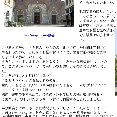
てもらっちゃいました。
地図で見る限り、たいし
ころがどっこい。暑いし
まずはスフォルツァ城の
は省略）、超方向音痴な
途中でお昼ご飯を済まそ
で、結局そのままサンタ
San Simpliciano教会
た。
とりあえずチケットを購入したものの、まだ予約した時間まで1時間
半もあったので、とにかくお昼を食べようと、教会の前の道をひたす
らまっすぐ歩いていくことに。
すると、マクドナルドの「あと２００ｍ」みたいな看板を見つけたの
で、このさいハンバーガーでもいいやと思い、そのまま歩き続けまし
た。
ところが行けども行けども無い！
「あと１００ｍ」の看板があるのみ。
嘘だろ～もうぜったい２００ｍは歩いたぞぉと、こんな所までアバウ
トなイタリアを呪ったのでした。
結局、途中であきらめて、公園のベンチで帰りの飛行機用非常食とし
てカバンに入れていたクッキーを食べて我慢することにしました。
再び教会まで戻るも、まだ時間がたっぷり余っていたのと、トイレに
も行きたかったので、教会の真ん前にあるスカラ座博物館に入ること
この博物館は、本来はドゥオモ近くのスカラ座に併設されているのですが、