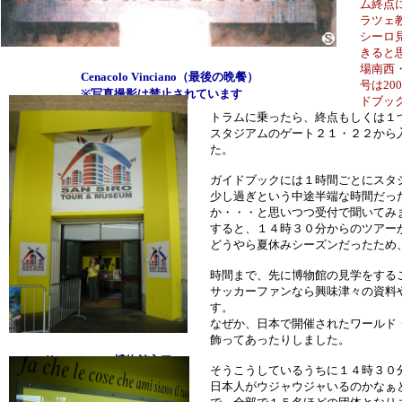
ム終点
ラツェ
シーロ
きると
場南西・
Cenacolo Vinciano（最後の晩餐）
号は20
※写真撮影は禁止されています
ドブッ
トラムに乗ったら、終点もしくは１
スタジアムのゲート２１・２２から
た。
ガイドブックには１時間ごとにスタ
少し過ぎという中途半端な時間だっ
か・・・と思いつつ受付で聞いてみ
すると、１４時３０分からのツアー
どうやら夏休みシーズンだったため
時間まで、先に博物館の見学をする
サッカーファンなら興味津々の資料
す。
なぜか、日本で開催されたワールド
飾ってあったりしました。
サン・シーロ博物館入口
そうこうしているうちに１４時３０
日本人がウジャウジャいるのかなぁ