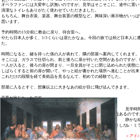
に。
オペラファンには大変申し訳無いのですが、見学はそこそこに、途中に置い
清潔なトイレもありがたく使わせていただきました。
もちろん、舞台衣装、楽器、舞台装置の模型など、興味深い展示物がいっぱ
思います。
予約時間の15分前に教会に戻り、待合室へ。
やたら日本人が多く、1/3くらいは居たかなぁ。今回の旅では殆ど日本人に
た。
時間になると、鍵を持った係の人が表れて、隣の部屋へ案内してくれます。
そこには、ガラスで仕切られ、前と後ろに扉が付いた空間があるのですが、
一人が入ると、後ろの扉が閉まり、一旦全員がそこに閉じ込められた状態に
しばらくすると前の扉が開いて、やっと絵が書かれた場所へ進むことが出来
これだけの段階を経て美術品を見るなんて、初めての経験でした。
部屋に入るとすぐ、想像以上に大きなあの絵が目に飛び込んできます。
言葉が出なかったです。
そのまましばらく立ちすくんでしまいました。
見学時
大きな体育館のようながら～んとした建物の壁一面に、その絵はあるのです
れているかのようです。
静かな
ダ・ヴィンチの息遣いが聞こえてくるかのような錯覚さえ感じました。
ル・ミ
＜アド