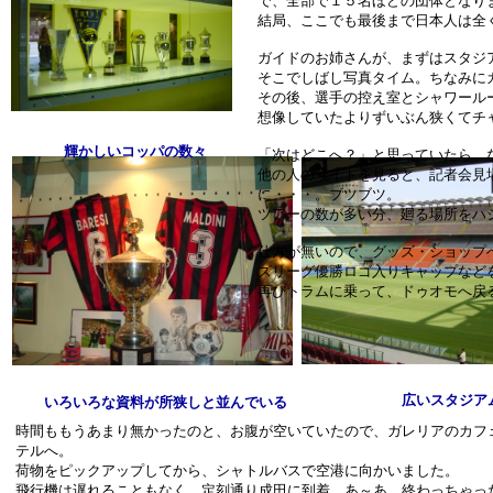
で、全部で１５名ほどの団体となり
結局、ここでも最後まで日本人は全
ガイドのお姉さんが、まずはスタジ
そこでしばし写真タイム。ちなみに
その後、選手の控え室とシャワール
想像していたよりずいぶん狭くてチ
輝かしいコッパの数々
「次はどこへ？」と思っていたら、
他の人のサイトを見ると、記者会見
に・・・。ブツブツ。
ツアーの数が多い分、廻る場所をハ
仕方が無いので、グッズ・ショップ
ズリーグ優勝ロゴ入りキャップなど
再びトラムに乗って、ドゥオモへ戻
広いスタジア
いろいろな資料が所狭しと並んでいる
時間ももうあまり無かったのと、お腹が空いていたので、ガレリアのカフ
テルへ。
荷物をピックアップしてから、シャトルバスで空港に向かいました。
飛行機は遅れることもなく、定刻通り成田に到着。あ～あ、終わっちゃっ