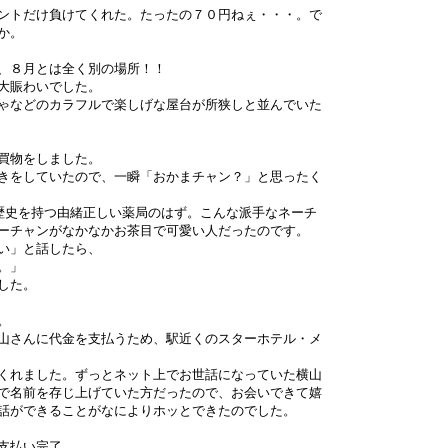
ントだけ負けてくれた。たったの７０円ねぇ・・・。で
か。
、８月とは全く別の場所！！
大賑わいでした。
ゃなどのカラフルで楽しげな屋台が所狭しと並んでいた
買物をしました。
きをしていたので、一瞬「おかまチャン？」と思ったく
歴史を持つ由緒正しい薬局のはず。こんな派手なネーチ
ーチャンがなかなかお茶目で可愛い人だったのです。
い」と話したら、
。」
した。
。
山さんに代金を支払うため、駅近くのスターホテル・メ
くれました。ずっとネット上でお世話になっていた横山
で名前を存じ上げていた方だったので、お会いできて嬉
話ができることがなによりホッとできたのでした。
支払い完了。