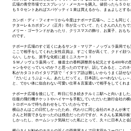
広場の青空市場でエスプレッソ・メーカーを購入。値切ったら５０セ
も５０セントあればスパゲッティ１束は買えるから、まぁよしとする
カンポ・ディ・フィオーリから今度はナボーナ広場へ。ここも同じく
ナターレ＆カポダンノ（正月）市が立っていて、たくさんの人たちで
メリー・ゴーランドがあったり、クリスマスの飾り、お菓子、おもち
のです。
ナボーナ広場のすぐ近くにあるサンタ・マリア・ノッヴェラ薬局でも
ここで相手をしてくれた女性店員は、すごく背が高くて、クドイ顔つ
らい。しかも、派手な化粧に超ミニスカート！
ＳＭノッヴェラ薬局って、修道士の香料調整所を紀元とする400年の
ャンをやとっていいのか？と思ったのですが、話してみると、このネ
私がカタコトのイタリア語で「イタリア語は難しいからうまく話せな
「だいじょうぶよ～ん。あたしだってぇ、日本語しゃべれないしぃ～
と、でかい体に似合わない可愛い仕草＆言葉遣いで相手をしてくれま
ナボーナ広場を後にして、昨日に引き続きテルミニ駅へと向いました
往復の飛行機チケットやハイヤーを手配していただいた旅行会社の横
トロポールで待ち合わせをしていたからです。
横山さんはこの日忙しかったため、代わりに同じ会社のＫさんが来て
さんと対面できなかったのは残念だったのですが、Ｋさんも某掲示板
しかったし、ホームシック気味だった私にとって、久々に日本人と会
横山さんお勧めのホテルの近くの両替屋さんで日本円をユーロにし、