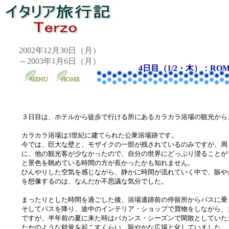
2002年12月30日（月）
～2003年1月6日（月）
4日目（1/2・木）：R
３日目は、ホテルから徒歩で行ける所にあるカラカラ浴場の観光から
カラカラ浴場は3世紀に建てられた公衆浴場跡です。
今では、巨大な壁と、モザイクの一部が残されているのみですが、周
に、他の観光客が少なかったので、自分の世界にどっぷり浸ることが
と景色を眺めている時間の方が長かったかも知れません。
ひんやりした空気を感じながら、静かに時間が流れていく中で、賑やか
を想像するのは、なんだか不思議な気分でした。
まったりとした時間を過ごした後、浴場遺跡前の停留所からバスに乗
そしてバスを降り、途中のインテリア・ショップで買物をしながら、
ですが、半年前の夏に来た時はバカンス・シーズンで閑散としていた
たかのような錯覚を起こすくらい、賑やかな広場と化していました。