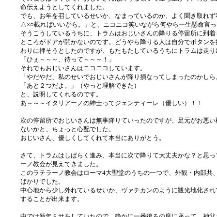
命伝えようとしてくれました。
でも、お年を召しているせいか、なまっているのか、よく聞き取れず
△×○載ればいいから。」と、ニコニコ笑いながら何やら一生懸命言
そうこうしているうちに、トラムはおじいさんの降りる停留所に到着
ところがドアが開かないのです。どうやら降りる人は自分でボタンを
わりに押そうとしたのですが、もたもたしているうちにトラムは走り
「ひぇ～～～、待って～～～！」
それでもおじいさんはニコニコしています。
「やだやだ、私のせいでおじいさんが降り損なってしまったのかしら
「あと２つだよ。」（やっと理解できた）
と、説明してくれるのです。
あ～～～イタリアーノの紳士ってジェンティーレ（優しい）！！
次の停留所でおじいさんは無事降りていったのですが、足元がお悪い
ないかと、ちょっと心配でした。
おじいさん、優しくしてくれて本当にありがとう。
さて、トラムはしばらく進み、本当に次で降りて大丈夫かな？と思っ
ーノ教会が見えてきました。
このラテラーノ教会はローマ4大聖堂のうちの一つで、外観・内部共
ばかりでした。
中心地から少し外れているせいか、ヴァチカンのように観光地化され
することが出来ます。
中では新年ミサをしていたので、静かに一番後ろの席に座って、神父