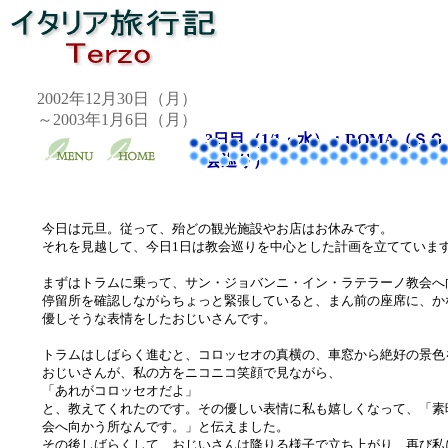
2002年12月30日（月）
～2003年1月6日（月）
3日目（1/1・水）：ROMA（
会巡り）
今日は元旦。従って、殆どの観光施設やお店はお休みです。
それを見越して、今日1日は教会巡りを中心とした計画を立てていま
まずはトラムに乗って、サン・ジョバンニ・イン・ラテラーノ教会へ
停留所を確認しながらちょっと緊張していると、まん前の座席に、か
優しそうな表情をしたおじいさんです。
トラムはしばらく進むと、コロッセオの真横の、車窓から絶好の景色
おじいさんが、私の方をニコニコ笑顔で見ながら、
「あれがコロッセオだよ」
と、教えてくれたのです。その優しい表情に私も嬉しくなって、「素
会へ向かう所なんです。」と伝えました。
その後しばらくして、おじいさんは降りる様子で立ち上がり、再び私