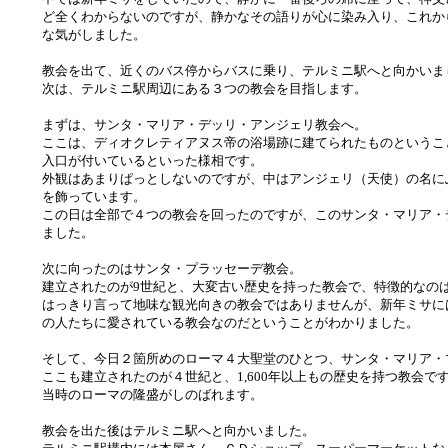
ど全くわからないのですが、静かなその語りが心に染み入り、これか
な気がしました。
教会を出て、近くのバス停からバスに乗り、テルミニ駅へと向かいま
次は、テルミニ駅周辺にある３つの教会を目指します。
まずは、サンタ・マリア・デッリ・アンジェリ教会へ。
ここは、ディオクレティアヌス帝の浴場跡に建てられたものというこ
入口が付いているといった様相です。
外観はあまりぱっとしないのですが、中はアンジェリ（天使）の名に
を飾っています。
この日は全部で４つの教会を回ったのですが、このサンタ・マリア・
ました。
次に向ったのはサンタ・プラッセーデ教会。
建立されたのが9世紀と、大変古い歴史を持った教会で、特徴的なの
はっきり言って地味な観光向きの教会ではありませんが、新年ミサに
の人たちに愛されている教会なのだということがわかりました。
そして、今日２箇所めのローマ４大聖堂のひとつ、サンタ・マリア・
ここも建立されたのが４世紀と、1,600年以上もの歴史を持つ教会
当時のローマの隆盛がしのばれます。
教会を出た後はテルミニ駅へと向かいました。