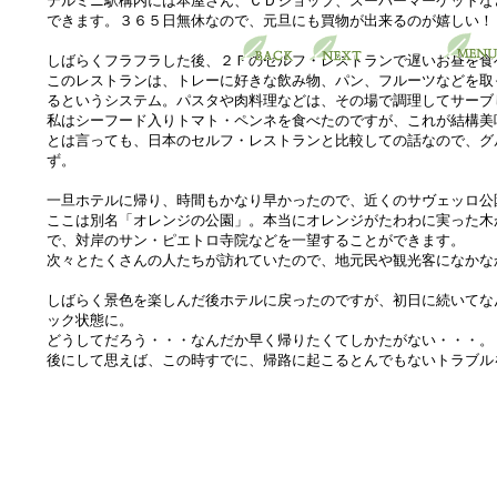
テルミニ駅構内には本屋さん、ＣＤショップ、スーパーマーケットな
できます。３６５日無休なので、元旦にも買物が出来るのが嬉しい！
しばらくフラフラした後、２Ｆのセルフ・レストランで遅いお昼を食
このレストランは、トレーに好きな飲み物、パン、フルーツなどを取
るというシステム。パスタや肉料理などは、その場で調理してサーブ
私はシーフード入りトマト・ペンネを食べたのですが、これが結構美
とは言っても、日本のセルフ・レストランと比較しての話なので、グ
ず。
一旦ホテルに帰り、時間もかなり早かったので、近くのサヴェッロ公
ここは別名「オレンジの公園」。本当にオレンジがたわわに実った木
で、対岸のサン・ピエトロ寺院などを一望することができます。
次々とたくさんの人たちが訪れていたので、地元民や観光客になかな
しばらく景色を楽しんだ後ホテルに戻ったのですが、初日に続いてな
ック状態に。
どうしてだろう・・・なんだか早く帰りたくてしかたがない・・・。
後にして思えば、この時すでに、帰路に起こるとんでもないトラブル