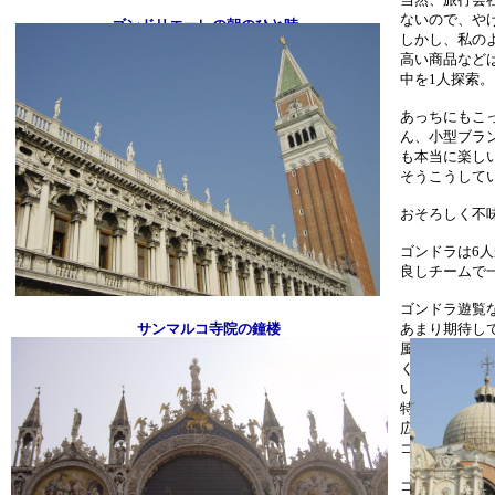
ないので、や
ゴンドリエーレの朝のひと時
しかし、私の
高い商品など
中を1人探索。
あっちにもこ
ん、小型ブラ
も本当に楽し
そうこうして
おそろしく不
ゴンドラは6
良しチームで
ゴンドラ遊覧
サンマルコ寺院の鐘楼
あまり期待し
風情のある運
く、キョロキ
います。
特に、細い運
広がるパノラ
ゴンドラは是
ゴンドラ遊覧