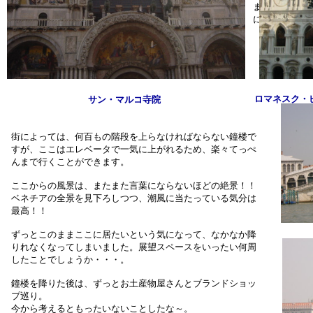
まずは絶対行
にしました。
ロマネスク・
サン・マルコ寺院
街によっては、何百もの階段を上らなければならない鐘楼で
すが、ここはエレベータで一気に上がれるため、楽々てっぺ
んまで行くことができます。
ここからの風景は、またまた言葉にならないほどの絶景！！
ベネチアの全景を見下ろしつつ、潮風に当たっている気分は
最高！！
ずっとこのままここに居たいという気になって、なかなか降
りれなくなってしまいました。展望スペースをいったい何周
したことでしょうか・・・。
鐘楼を降りた後は、ずっとお土産物屋さんとブランドショッ
プ巡り。
今から考えるともったいないことしたな～。