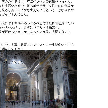
ーマのガイドは、日本語ペラペラの女性バレちゃん。
なり小汚い格好で、髪もボサボサ、女性なのに何故か
く見るとあごにヒゲも生えているという、かなり個性
なガイドさんでした。
の先にヤドカリのぬいぐるみを付けた目印を持ったバ
ちゃんを先頭に、まずはバチカン博物館へ。
間が遅かったせいか、あっという間に入場できまし
。
やいや、見事、見事。バレちゃんも一生懸命いろいろ
説明をしてくれる。
か～～し。こっちは疲れと暑さでヘロヘロ。せっかく
ガイドなど聞いている気力は、はっきり言って殆ど残
ていませんでした。