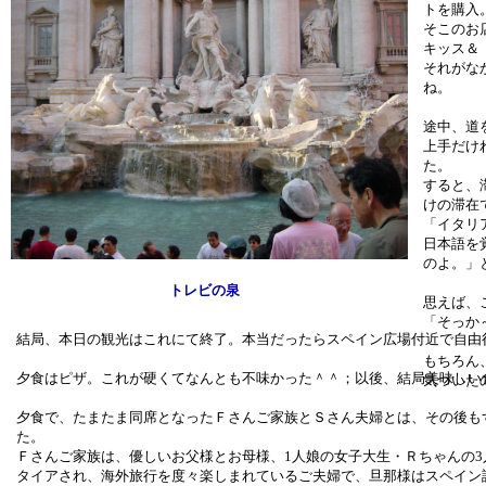
トを購入
そこのお
キッス＆
それがな
ね。
途中、道
上手だけ
た。
すると、
けの滞在
「イタリ
日本語を
のよ。」
トレビの泉
思えば、
「そっか
結局、本日の観光はこれにて終了。本当だったらスペイン広場付近で自由
もちろん
夕食はピザ。これが硬くてなんとも不味かった＾＾；以後、結局美味しい
気づいた
夕食で、たまたま同席となったＦさんご家族とＳさん夫婦とは、その後も
た。
Ｆさんご家族は、優しいお父様とお母様、1人娘の女子大生・Ｒちゃんの
タイアされ、海外旅行を度々楽しまれているご夫婦で、旦那様はスペイン