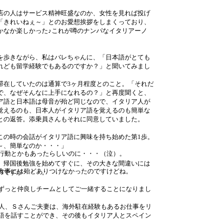
。
店の人はサービス精神旺盛なのか、女性を見れば投げ
「きれいねぇ～」とのお愛想挨拶をしまくっており、
かなか楽しかった♪これが噂のナンパなイタリアーノ
を歩きながら、私はバレちゃんに、「日本語がとても
れども留学経験でもあるのですか？」と聞いてみまし
滞在していたのは通算で3ヶ月程度とのこと。「それだ
で、なぜそんなに上手になれるの？」と再度聞くと、
ア語と日本語は母音が殆ど同じなので、イタリア人が
覚えるのも、日本人がイタリア語を覚えるのも簡単な
との返答。添乗員さんもそれに同意していました。
この時の会話がイタリア語に興味を持ち始めた第1歩。
～、簡単なのか・・・」
行動とかもあったらしいのに・・・（泣）。
、帰国後勉強を始めてすぐに、その大きな間違いには
食事には殆どありつけなかったのですけどね。
のですが・・・。
ずっと仲良しチームとしてご一緒することになりまし
3人、Ｓさんご夫妻は、海外駐在経験もあるお仕事をリ
語を話すことができ、その後もイタリア人とスペイン