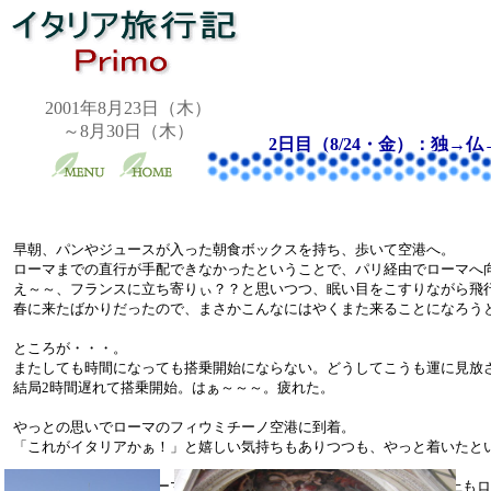
2001年8月23日（木）
～8月30日（木）
2日目（8/24・金）：独→
早朝、パンやジュースが入った朝食ボックスを持ち、歩いて空港へ。
ローマまでの直行が手配できなかったということで、パリ経由でローマへ
え～～、フランスに立ち寄りぃ？？と思いつつ、眠い目をこすりながら飛
春に来たばかりだったので、まさかこんなにはやくまた来ることになろう
ところが・・・。
またしても時間になっても搭乗開始にならない。
どうしてこうも運に見放
結局2時間遅れて搭乗開始。はぁ～～～。疲れた。
やっとの思いでローマのフィウミチーノ空港に到着。
「これがイタリアかぁ！」と嬉しい気持ちもありつつも、やっと着いたと
バスに乗り込んで、ローマ観光が始まったのが、午後2時半。半日以上も