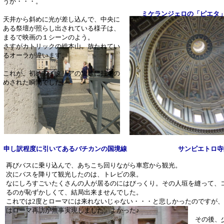
うか・・・。
ミケランジェロの「ピエタ
天井から斜めに光が差し込んで、中央に
ある祭壇が照らし出されている様子は、
まるで映画の１シーンのよう。
さすがカトリックの総本山。放たれてい
るオーラが違います。
これが、初めてイタリアの凄さに打ちの
めされた瞬間でした。
申し訳程度に引いてあるバチカンの国境線
サンピエトロ寺
再びバスに乗り込んで、あちこち回りながら車窓から観光。
次にバスを降りて観光したのは、トレビの泉。
なにしろすごいたくさんの人が居るのにはびっくり。その人垣を縫って、
るのが恥ずかしくて、結局出来ませんでした。
これでは2度とローマには来れないじゃない・・・と悲しかったのですが、
はローマ再訪が無事実現しました。よかった♪
その後、