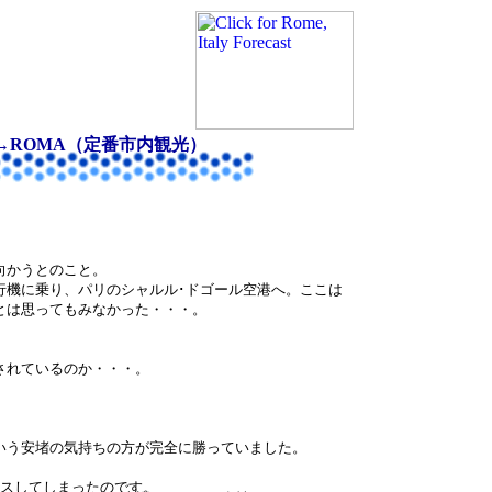
仏→ROMA（定番市内観光）
向かうとのこと。
行機に乗り、パリのシャルル･ドゴール空港へ。ここは
とは思ってもみなかった・・・。
されているのか・・・。
いう安堵の気持ちの方が完全に勝っていました。
ロスしてしまったのです。