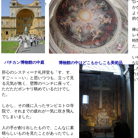
ロ
ＪＡＬめぇ～～～！！！
か
よ
的
棒
レ
時
た
い
バチカン博物館の中庭
博物館の中はどこもかしこも美術品
な
し
肝心のシスティーナ礼拝堂も「す、す、
の
すご～～～い」と思いつつも、立って見
っ
る元気が無く、壁際のベンチに座って、
ただただボンヤリ眺めているだけでし
た。
しかし、その後に入ったサンピエトロ寺
院で、それまでの疲れが一気に吹き飛ん
でしまいました。
人の手が創り出したもので、こんなに素
晴らしいものを見たことがあったでしょ