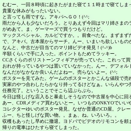
むむー、一回８時頃に起きたがまた寝て１１時まで寝てしま
貴重な休みがもったいない。
と言っても雨ですな。アキバへＧＯ！(^^;
雨だから人も少ないだろう。とりあえず今回はマリ姉さまの
がめあて。ま、ゲーマーズで買うつもりだけど。
マックスペシャル、カルビですか。。前食べたな。まずまず
で、アキバ。古本屋からサーチ。んー、いまいち欲しいもの
なんと、中古だが目当てのマリ姉ビデオ発見！(^-^)b
半額くらいで手に入った。ポイントもためてラッキー。
CCさくらのポリストーンフィギアが売っていた。これって
おれが持っているやつは置いていなかった。んー、デフォル
なんだがなかなか良いんだよねー。売らないよー。(^^;
ポスターを見てみた。ゲームのポスターとかこんな値段で売
実家のやつ合わしたらかなり持ってるけどなぁ。いらんやつ
任務完了。ということでそこら辺ぶらぶら。
今日は怪しげな店入ると暴走しそうなので中古屋を中心に回
あー、CDRメディア買わないとー。いつものONKYOでいい
コレクターゆいのポスター発見。なぜか普通のCD屋。クレー。(>
ふー、ちと怪しげな買い物。。まぁ、ね。いろいろ。。
収穫もあったし早めに撤退。ヨドバでビデオのリモコンを頼
帰りの電車はひたすら寝てしまった。