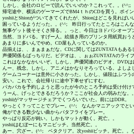
しかし、会社のロビーで読んでいいのか？これって。。(^^;;
帰宅途中、横浜のゲーマーズでBM4ｔｈのCDを買う。ポイ
yoshiiとShionがついてきてくれたが、Shionはどこを見ればい
困っているようだった。。(^^; 昨日行ってたところはこん
無事ゲット後そそくさ帰る。。っと、今日はヨドバシオープ
当然、ヨドバる。すげー人。絵描き用のプリンタ用紙買おう
あまりに多いんでやめ。CD屋も入っているのか。
品揃えは、、まぁまぁだな。CDに関してはZUNTATAもある
声優関係もばっちりだ。ビデオは、、ぉぉZUNTATAのライ
これはなかなかいいぞ。しかし、声優関連のビデオ、DVDは
んー、残念。しかし、アニメはかなりそろっている。よしよ
ゲームコーナーは意外に小さかった。しかし、値段はふつう
安い。これで、会社帰りに途中下車せずにすむ。
パカパカを予約しようと思ったが今のところ予約は受け付け
うーん、げっとできるだろうか？ここが社会人の弱みだな。
yoshiiがマッサージチェアでくつろいでいた。前にはDDR。
やっとく？ってことでプレー。(^^; なんかマニアックでと
俺ができる数少ない曲からバタフライをプレー。
やっぱり反応が鈍い。しかもマットが動く。死亡。。
yoshiiはむぼーにもマニビッチ。当然死亡。。
あー、穴ざー。(^^; ベタクリア。次yoshiiビッチ。死亡。