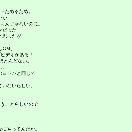
ントためるため。
いか
なもんじゃないのに。
ンだった。
と思ったが
しGM、
ブビデオがある！
ほとんどない。
し。
のヨドバと同じで
ていないらしい。
。
いうことらしいので
。なにやってんだか。