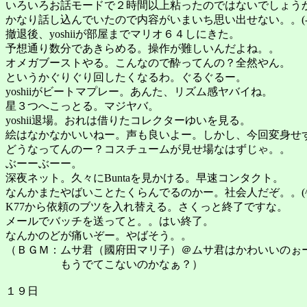
いろいろお話モードで２時間以上粘ったのではないでしょう
かなり話し込んでいたので内容がいまいち思い出せない。。(-_-
撤退後、yoshiiが部屋までマリオ６４しにきた。
予想通り数分であきらめる。操作が難しいんだよね。。
オメガブーストやる。こんなので酔ってんの？全然やん。
というかぐりぐり回したくなるわ。ぐるぐるー。
yoshiiがビートマプレー。あんた、リズム感ヤバイね。
星３つへこっとる。マジヤバ。
yoshii退場。おれは借りたコレクターゆいを見る。
絵はなかなかいいねー。声も良いよー。しかし、今回変身せ
どうなってんのー？コスチュームが見せ場なはずじゃ。。
ぶーーぶーー。
深夜ネット。久々にBuntaを見かける。早速コンタクト。
なんかまたやばいことたくらんでるのかー。社会人だぞ。。(^
K77から依頼のブツを入れ替える。さくっと終了ですな。
メールでバッチを送ってと。。はい終了。
なんかのどが痛いぞー。やばそう。。
（ＢＧＭ：ムサ君（國府田マリ子）＠ムサ君はかわいいのぉ
もうでてこないのかなぁ？）
１９日