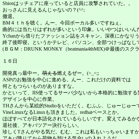
Shionはッチェアに座っていると店員に攻撃されていた。。
おっさんに見えるんじゃないの？(^^;
撤退。
BM４ｔｈを聴く。んー、今回ボーカル多いですねぇ。
曲的には当たりはずれが多いという印象。いいやつはいいん
Ychanから借りたファッション誌をスキャン。深夜にかなり
終了後即寝。というかテレビ、パソコン、全部つけっぱなしで寝て
(ＢＧＭ：DRUNK MONKY（beatmania4thMIX)＠最
１６日
開発真っ最中ー。
萌える
燃えるぜー。(>_<;;
ASPのお勉強を中心に進める。んー、これだけの資料では
何ともつらいものがありますな。
かといって、IIS使ってるサーバ少ないから本格的に勉強す
デザインを中心に作業。
THさんから某絵的Studioをいただく。むふふ、じゅーじゅー
VineLinuxなるLinuxも頂きました。redhatベースとか。
ほぼすべてが日本語化されているらしいです。変えてみるか
退社後、アキバツアー決行らしい。
珍しくTさんがやる気だ。むむ、これは私もいっちゃいます
アキバ降りてから荷物を預ける気合いの入れようだ。