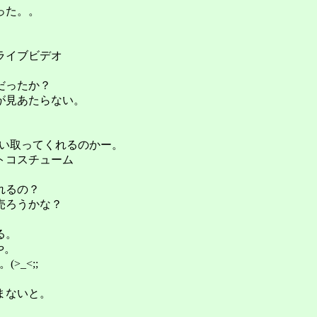
った。。
ライブビデオ
だったか？
が見あたらない。
買い取ってくれるのかー。
トコスチューム
れるの？
売ろうかな？
る。
や。
_<;;
まないと。