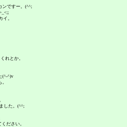
ですー。(^^;
<;;
コンカイ。
てくれとか。
。
-^)v
も。
。
した。(^^;
;
してください。