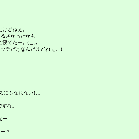
だけどねぇ。
うるさかったかも。
たー。(-_-;;
後のスクラッチだけなんだけどねぇ。）
る気にもなれないし。
ですな。
なー。
かー？