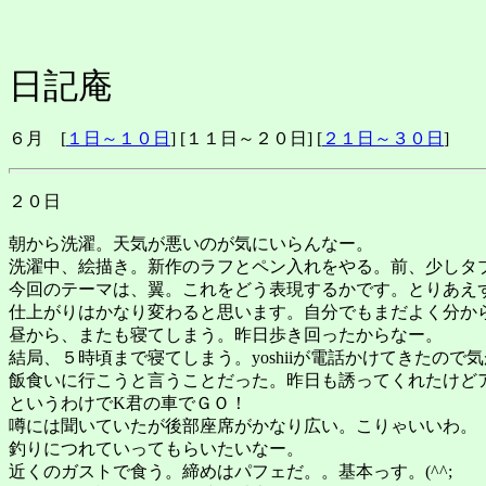
日記庵
６月 [
１日～１０日
] [１１日～２０日] [
２１日～３０日
]
２０日
朝から洗濯。天気が悪いのが気にいらんなー。
洗濯中、絵描き。新作のラフとペン入れをやる。前、少しタ
今回のテーマは、翼。これをどう表現するかです。とりあえ
仕上がりはかなり変わると思います。自分でもまだよく分か
昼から、またも寝てしまう。昨日歩き回ったからなー。
結局、５時頃まで寝てしまう。yoshiiが電話かけてきたので
飯食いに行こうと言うことだった。昨日も誘ってくれたけど
というわけでK君の車でＧＯ！
噂には聞いていたが後部座席がかなり広い。こりゃいいわ。
釣りにつれていってもらいたいなー。
近くのガストで食う。締めはパフェだ。。基本っす。(^^;