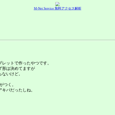
M-Net Service 無料アクセス解析
ブレットで作ったやつです。
ず形は決めてますが
らないけど。
気がつく。
アキバだったしね。