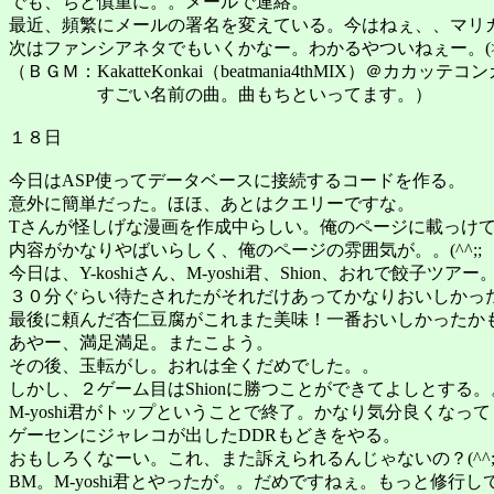
でも、ちと慎重に。。メールで連絡。
最近、頻繁にメールの署名を変えている。今はねぇ、、マリカン
次はファンシアネタでもいくかなー。わかるやついねぇー。(>_
（ＢＧＭ：KakatteKonkai（beatmania4thMIX）＠カカッテ
すごい名前の曲。曲もちといってます。）
１８日
今日はASP使ってデータベースに接続するコードを作る。
意外に簡単だった。ほほ、あとはクエリーですな。
Tさんが怪しげな漫画を作成中らしい。俺のページに載っけ
内容がかなりやばいらしく、俺のページの雰囲気が。。(^^;;
今日は、Y-koshiさん、M-yoshi君、Shion、おれで餃子ツアー
３０分ぐらい待たされたがそれだけあってかなりおいしかった(^
最後に頼んだ杏仁豆腐がこれまた美味！一番おいしかったか
あやー、満足満足。またこよう。
その後、玉転がし。おれは全くだめでした。。
しかし、２ゲーム目はShionに勝つことができてよしとする。
M-yoshi君がトップということで終了。かなり気分良くなってま
ゲーセンにジャレコが出したDDRもどきをやる。
おもしろくなーい。これ、また訴えられるんじゃないの？(^^
BM。M-yoshi君とやったが。。だめですねぇ。もっと修行