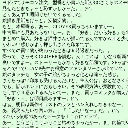
ヨドバでリモコン注文。型番とか書いた紙がCCさくらのメモ
見せたときちょっと恥ずかしかった。。(^^;
とりあえず１週間ぐらいでくるそうだ。
絵描き用紙をげっと。安物安物。。
ちと、本屋寄る。あー、CLOVER買っちゃいますかー。
中古屋にも見あたらないしー。お、「好き、だから好き」も
まとめて購入。好きは猫井さんが描いてるんですがWishと
かわいい感じがより押し出された印象です。
すべての買い物が終わったときは９時過ぎだった。。
帰って、さっそくCLOVERを読む。ん！これは、かなり斬
良いですよー。ストーリーもかなり好きな部類です。SFっぽ
それでいてCLAMP先生お得意のファンタジーさが出ていて。
絵のタッチも、女の子の絵がちょっと他とは違った感じ。
さくらっぽい印象も受けるんだけど、主人公は。おとなさくらみ
でも、話がホントにおもしろい。その表現方法が実験的で、
もうすぐ４巻が出るみたいでー。また、買うコミックが増え
「好き・・」は明日読みますー。(^^;
はぁ、明日は新作イラストのラフとペン入れしなきゃなー。
あ、義務みたいな言い方。。「「したいなー」だ。。(^^;
K77から依頼のあったデータをｆｔｐにアップ。
あー、とうとうこういうこと始めちゃったかー。ま、内輪で