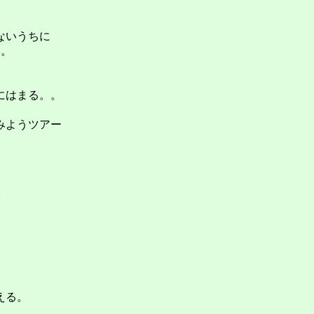
ないうちに
。。
にはまる。。
みようツアー
）
。
。
。
える。