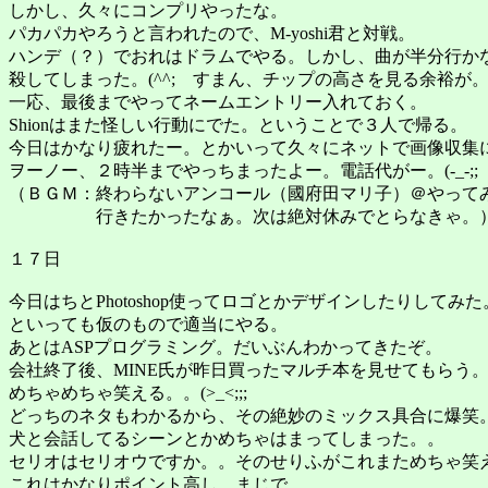
しかし、久々にコンプリやったな。
パカパカやろうと言われたので、M-yoshi君と対戦。
ハンデ（？）でおれはドラムでやる。しかし、曲が半分行か
殺してしまった。(^^; すまん、チップの高さを見る余裕が
一応、最後までやってネームエントリー入れておく。
Shionはまた怪しい行動にでた。ということで３人で帰る。
今日はかなり疲れたー。とかいって久々にネットで画像収集
ヲーノー、２時半までやっちまったよー。電話代がー。(-_-;;
（ＢＧＭ：終わらないアンコール（國府田マリ子）＠やって
行きたかったなぁ。次は絶対休みでとらなきゃ。
１７日
今日はちとPhotoshop使ってロゴとかデザインしたりしてみた
といっても仮のもので適当にやる。
あとはASPプログラミング。だいぶんわかってきたぞ。
会社終了後、MINE氏が昨日買ったマルチ本を見せてもらう
めちゃめちゃ笑える。。(>_<;;;
どっちのネタもわかるから、その絶妙のミックス具合に爆笑
犬と会話してるシーンとかめちゃはまってしまった。。
セリオはセリオウですか。。そのせりふがこれまためちゃ笑
これはかなりポイント高し。まじで。。