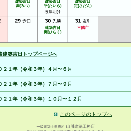
建築吉日
建築吉日
建築吉日
満(みつ)
平(たいら)
定(さだん)
彼岸明け
29
30
31
安
赤口
先勝
友引
日
建築吉日
三隣亡
開(ひらく)
表建築吉日トップページへ
０２１年（令和３年）４月〜６月
０２１年（令和３年）７月〜９月
０２１年（令和３年）１０月〜１２月
このページのトップへ
山川建築工務店
一級建築士事務所