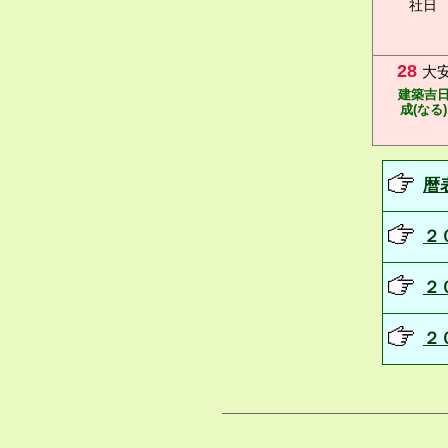
社日
28
大
建築吉
成(なる)
暦
２
２
２