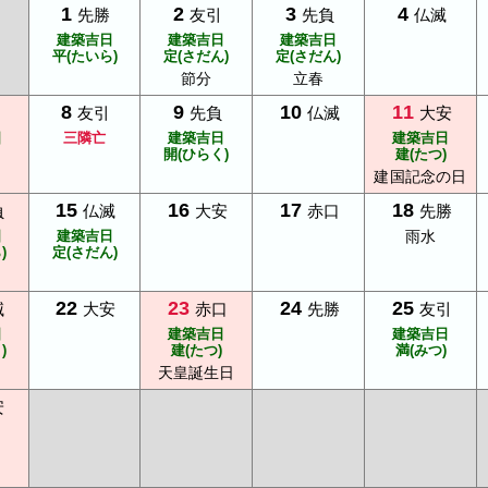
1
2
3
4
先勝
友引
先負
仏滅
建築吉日
建築吉日
建築吉日
平(たいら)
定(さだん)
定(さだん)
節分
立春
8
9
10
11
友引
先負
仏滅
大安
日
三隣亡
建築吉日
建築吉日
開(ひらく)
建(たつ)
建国記念の日
15
16
17
18
負
仏滅
大安
赤口
先勝
日
建築吉日
雨水
)
定(さだん)
22
23
24
25
滅
大安
赤口
先勝
友引
日
建築吉日
建築吉日
)
建(たつ)
満(みつ)
天皇誕生日
安