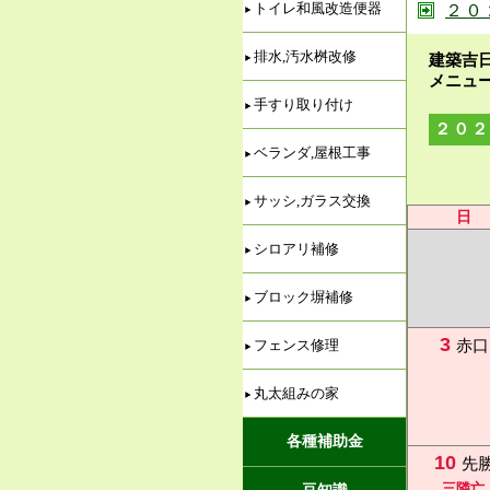
トイレ和風改造便器
２０
排水,汚水桝改修
建築吉
メニュ
手すり取り付け
２０２
ベランダ,屋根工事
サッシ,ガラス交換
日
シロアリ補修
ブロック塀補修
3
赤口
フェンス修理
丸太組みの家
各種補助金
10
先
三隣亡