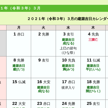
１年（令和３年）３月
２０２１年（令和３年）３月の建築吉日カレンダ
月
火
水
木
1
2
3
4
赤口
先勝
友引
先負
建築吉日
三隣亡
成(なる)
上巳の節句
（ひな祭）
8
9
10
11
先勝
友引
先負
仏滅
建築吉日
建築吉日
建築吉日
建(たつ)
満(みつ)
平(たいら)
15
16
17
18
負
仏滅
大安
赤口
先勝
建築吉日
彼岸入り
建築吉日
成(なる)
開(ひらく)
22
23
24
25
滅
大安
赤口
先勝
友引