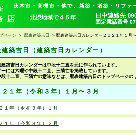
茨木市・高槻市・他で、新築・増築・リフォ
所
日中連絡先 090-
務店
北摂地域で４５年
固定電話番号 072-
プページ
>
暦表建築吉日
>
暦表建築吉日カレンダー２０２１年１月
表建築吉日（建築吉日カレンダー）
表建築吉日カレンダーは中段十二直を元に作られています。
ダーには六曜や中段十二直、三隣亡を掲載しています。
中段十二直、三隣亡の意味などは、暦表建築吉日のトップページの
０２１年（令和３年）１月〜３月
２１年（令和３年）１月
２１年（令和３年）２月