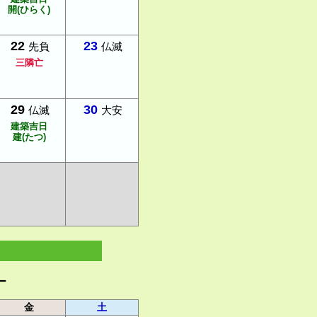
開(ひらく)
22
23
先負
仏滅
三隣亡
29
30
仏滅
大安
建築吉日
建(たつ)
ー
金
土