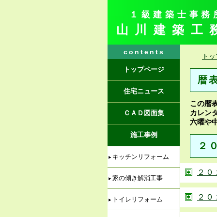
１級建築士事務
山川建築工
contents
トッ
トップページ
暦
住宅ニュース
この暦
カレン
ＣＡＤ図面集
六曜や
施工事例
２
キッチンリフォーム
２０
家の傾き解消工事
２０
トイレリフォーム