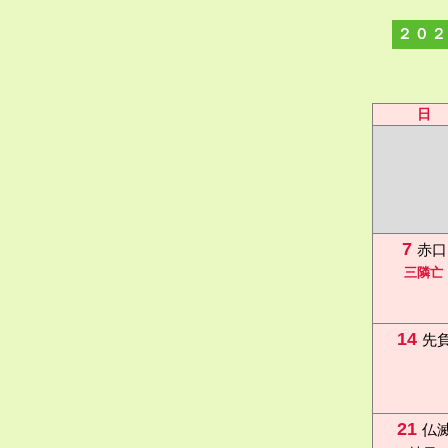
２０２
日
7
赤口
三隣亡
14
先
21
仏