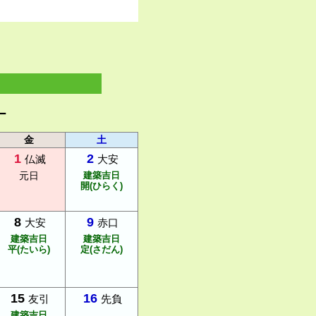
ー
金
土
1
2
仏滅
大安
元日
建築吉日
開(ひらく)
8
9
大安
赤口
建築吉日
建築吉日
平(たいら)
定(さだん)
15
16
友引
先負
建築吉日