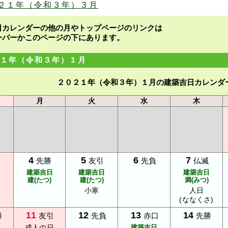
２１年（令和３年）３月
日カレンダーの他の月やトップページのリンクは
ーバーかこのページの下にあります。
１年（令和３年）１月
２０２１年（令和３年）１月の建築吉日カレンダ
月
火
水
木
4
5
6
7
先勝
友引
先負
仏滅
建築吉日
建築吉日
建築吉日
建(たつ)
建(たつ)
満(みつ)
小寒
人日
(ななくさ)
11
12
13
14
勝
友引
先負
赤口
先勝
成人の日
建築吉日