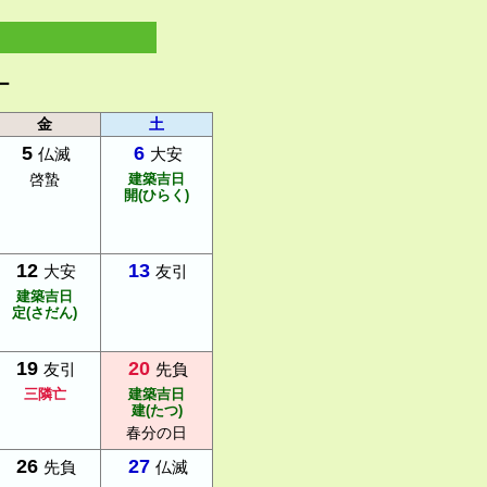
ー
金
土
5
6
仏滅
大安
啓蟄
建築吉日
開(ひらく)
12
13
大安
友引
建築吉日
定(さだん)
19
20
友引
先負
三隣亡
建築吉日
建(たつ)
春分の日
26
27
先負
仏滅