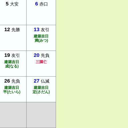
5
6
大安
赤口
12
13
先勝
友引
建築吉日
満(みつ)
19
20
友引
先負
建築吉日
三隣亡
成(なる)
26
27
先負
仏滅
建築吉日
建築吉日
平(たいら)
定(さだん)