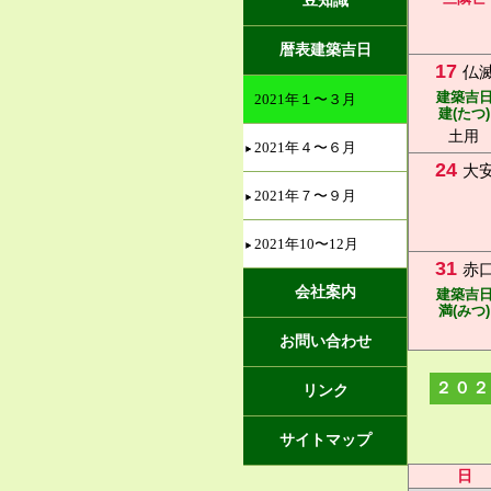
豆知識
暦表建築吉日
17
仏
建築吉
2021年１〜３月
建(たつ)
土用
2021年４〜６月
24
大
2021年７〜９月
2021年10〜12月
31
赤
会社案内
建築吉
満(みつ)
お問い合わせ
２０２
リンク
サイトマップ
日