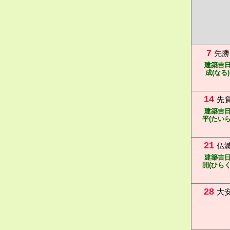
7
先勝
建築吉
成(なる)
14
先
建築吉
平(たいら
21
仏
建築吉
開(ひらく
28
大