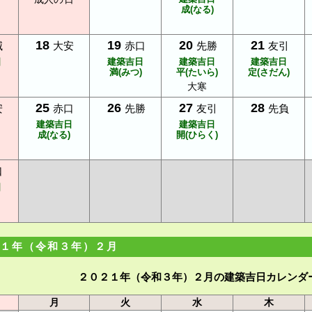
成(なる)
18
19
20
21
滅
大安
赤口
先勝
友引
日
建築吉日
建築吉日
建築吉日
満(みつ)
平(たいら)
定(さだん)
大寒
25
26
27
28
安
赤口
先勝
友引
先負
建築吉日
建築吉日
成(なる)
開(ひらく)
口
日
１年（令和３年）２月
２０２１年（令和３年）２月の建築吉日カレンダ
月
火
水
木