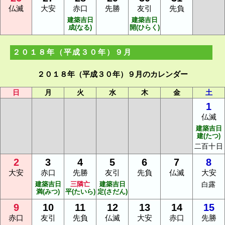
仏滅
大安
赤口
先勝
友引
先負
建築吉日
建築吉日
成(なる)
開(ひらく)
２０１８年（平成３０年）９月
２０１８年（平成３０年）９月のカレンダー
日
月
火
水
木
金
土
1
仏滅
建築吉日
建(たつ)
二百十日
2
3
4
5
6
7
8
大安
赤口
先勝
友引
先負
仏滅
大安
建築吉日
三隣亡
建築吉日
白露
満(みつ)
平(たいら)
定(さだん)
9
10
11
12
13
14
15
赤口
友引
先負
仏滅
大安
赤口
先勝