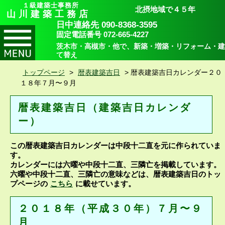
１級建築士事務所
北摂地域で４５年
山川建築工務店
日中連絡先 090-8368-3595
固定電話番号 072-665-4227
茨木市・高槻市・他で、新築・増築・リフォーム・建
て替え
トップページ
>
暦表建築吉日
>
暦表建築吉日カレンダー２０
１８年７月〜９月
暦表建築吉日（建築吉日カレンダ
ー）
この暦表建築吉日カレンダーは中段十二直を元に作られていま
す。
カレンダーには六曜や中段十二直、三隣亡を掲載しています。
六曜や中段十二直、三隣亡の意味などは、暦表建築吉日のトッ
プページの
こちら
に載せています。
２０１８年（平成３０年）７月〜９
月