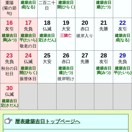
重陽
建築吉日
二百二十
建築吉日
建築吉日
成(なる)
開(ひらく)
建(たつ)
(菊の節
日
句)
16
17
18
19
20
21
22
友引
先負
仏滅
大安
赤口
先勝
友引
建築吉日
建築吉日
建築吉日
三隣亡
彼岸入り
建築吉日
満(みつ)
平(たいら)
定(さだん)
成(なる)
敬老の日
23
24
25
26
27
28
29
先負
仏滅
大安
赤口
先勝
友引
先負
秋分の日
建築吉日
建築吉日
建築吉日
建築吉日
開(ひらく)
建(たつ)
満(みつ)
平(たいら)
社日
振替休日
彼岸明け
30
仏滅
建築吉日
定(さだん)
暦表建築吉日トップページへ