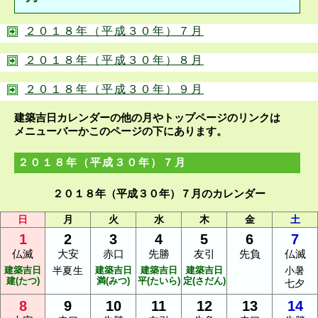
２０１８年（平成３０年）７月
２０１８年（平成３０年）８月
２０１８年（平成３０年）９月
建築吉日カレンダーの他の月やトップページのリンクは
メニューバーかこのページの下にあります。
２０１８年（平成３０年）７月
２０１８年（平成３０年）７月のカレンダー
日
月
火
水
木
金
土
1
2
3
4
5
6
7
仏滅
大安
赤口
先勝
友引
先負
仏滅
建築吉日
半夏生
建築吉日
建築吉日
建築吉日
小暑
建(たつ)
満(みつ)
平(たいら)
定(さだん)
七夕
8
9
10
11
12
13
14