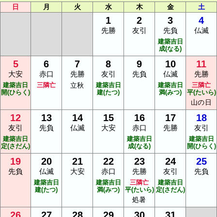
日
月
火
水
木
金
土
1
2
3
4
先勝
友引
先負
仏滅
建築吉日
成(なる)
5
6
7
8
9
10
11
大安
赤口
先勝
友引
先負
仏滅
先勝
建築吉日
三隣亡
立秋
建築吉日
建築吉日
三隣亡
開(ひらく)
建(たつ)
満(みつ)
平(たいら)
山の日
12
13
14
15
16
17
18
友引
先負
仏滅
大安
赤口
先勝
友引
建築吉日
建築吉日
建築吉日
定(さだん)
成(なる)
開(ひらく)
19
20
21
22
23
24
25
先負
仏滅
大安
赤口
先勝
友引
先負
建築吉日
建築吉日
三隣亡
建築吉日
建(たつ)
満(みつ)
平(たいら)
定(さだん)
処暑
26
27
28
29
30
31