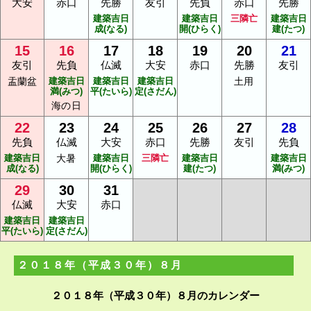
大安
赤口
先勝
友引
先負
赤口
先勝
建築吉日
建築吉日
三隣亡
建築吉日
成(なる)
開(ひらく)
建(たつ)
15
16
17
18
19
20
21
友引
先負
仏滅
大安
赤口
先勝
友引
盂蘭盆
建築吉日
建築吉日
建築吉日
土用
満(みつ)
平(たいら)
定(さだん)
海の日
22
23
24
25
26
27
28
先負
仏滅
大安
赤口
先勝
友引
先負
建築吉日
大暑
建築吉日
三隣亡
建築吉日
建築吉日
成(なる)
開(ひらく)
建(たつ)
満(みつ)
29
30
31
仏滅
大安
赤口
建築吉日
建築吉日
平(たいら)
定(さだん)
２０１８年（平成３０年）８月
２０１８年（平成３０年）８月のカレンダー