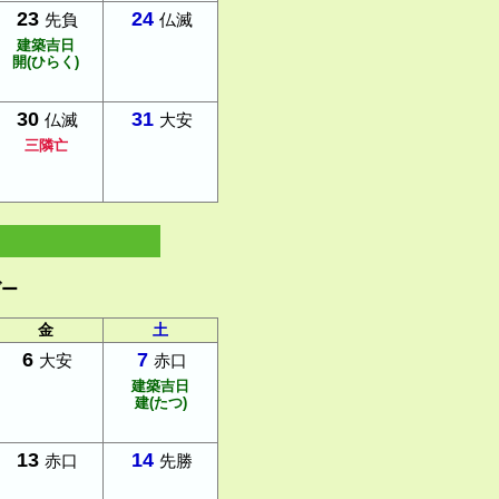
23
24
先負
仏滅
建築吉日
開(ひらく)
30
31
仏滅
大安
三隣亡
ダー
金
土
6
7
大安
赤口
建築吉日
建(たつ)
13
14
赤口
先勝