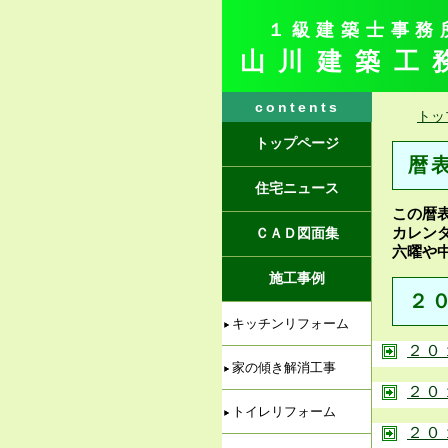
１級建築士事務
山川建築工
contents
トッ
トップページ
暦
住宅ニュース
この暦
カレン
ＣＡＤ図面集
六曜や
施工事例
２
キッチンリフォーム
２０
家の傾き解消工事
２０
トイレリフォーム
２０