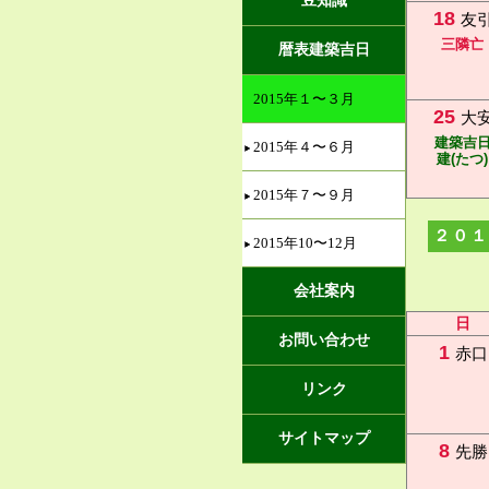
豆知識
18
友
三隣亡
暦表建築吉日
2015年１〜３月
25
大
建築吉
2015年４〜６月
建(たつ)
2015年７〜９月
２０１
2015年10〜12月
会社案内
日
お問い合わせ
1
赤口
リンク
サイトマップ
8
先勝