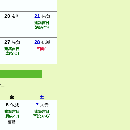
20
21
友引
先負
建築吉日
満(みつ)
27
28
先負
仏滅
建築吉日
三隣亡
成(なる)
ダー
金
土
6
7
仏滅
大安
建築吉日
建築吉日
満(みつ)
平(たいら)
啓蟄