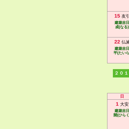
15
友
建築吉
成(なる)
22
仏
建築吉
平(たいら
２０１
日
1
大安
建築吉
開(ひらく