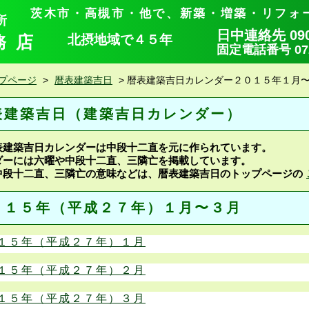
茨木市・高槻市・他で、新築・増築・リフォ
所
日中連絡先 090-
務店
北摂地域で４５年
固定電話番号 072-
プページ
>
暦表建築吉日
>
暦表建築吉日カレンダー２０１５年１月
表建築吉日（建築吉日カレンダー）
表建築吉日カレンダーは中段十二直を元に作られています。
ダーには六曜や中段十二直、三隣亡を掲載しています。
中段十二直、三隣亡の意味などは、暦表建築吉日のトップページの
０１５年（平成２７年）１月〜３月
１５年（平成２７年）１月
１５年（平成２７年）２月
１５年（平成２７年）３月