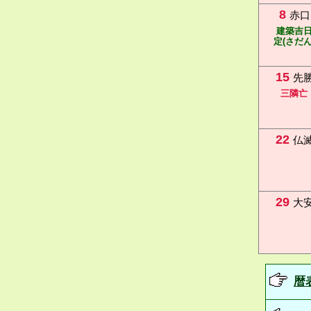
8
赤口
建築吉
定(さだん
15
先
三隣亡
22
仏
29
大
暦