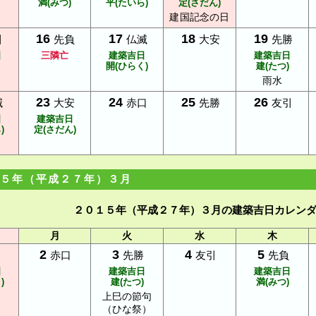
満(みつ)
平(たいら)
定(さだん)
建国記念の日
16
17
18
19
引
先負
仏滅
大安
先勝
日
三隣亡
建築吉日
建築吉日
開(ひらく)
建(たつ)
雨水
23
24
25
26
滅
大安
赤口
先勝
友引
日
建築吉日
)
定(さだん)
５年（平成２７年）３月
２０１５年（平成２７年）３月の建築吉日カレン
月
火
水
木
2
3
4
5
赤口
先勝
友引
先負
日
建築吉日
建築吉日
)
建(たつ)
満(みつ)
上巳の節句
（ひな祭）