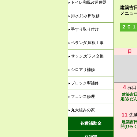
トイレ和風改造便器
建築吉
メニュ
排水,汚水桝改修
２０１
手すり取り付け
ベランダ,屋根工事
日
サッシ,ガラス交換
シロアリ補修
ブロック塀補修
4
赤口
建築吉
フェンス修理
定(さだん
丸太組みの家
11
先
建築吉
各種補助金
開(ひらく