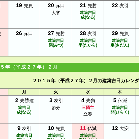
19
20
21
22
引
先負
赤口
先勝
友引
大寒
建築吉日
成(なる)
26
27
28
29
安
赤口
先勝
友引
先負
日
建築吉日
建築吉日
建築吉日
満(みつ)
平(たいら)
定(さだん)
５年（平成２７年）２月
２０１５年（平成２７年）２月の建築吉日カレン
月
火
水
木
2
3
4
5
先勝建
友引
先負
仏滅
築吉日
節分
三隣亡
建築吉日
成(なる)
開(ひらく)
立春
9
10
11
12
友引
先負
仏滅
大安
建築吉日
建築吉日
建築吉日