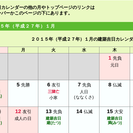
日カレンダーの他の月やトップページのリンクは
ーバーかこのページの下にあります。
５年（平成２７年）１月
２０１５年（平成２７年）１月の建築吉日カレン
月
火
水
木
1
先負
元日
5
6
7
8
先勝
友引
先負
仏滅
日
三隣亡
人日
)
(ななくさ)
小寒
12
13
14
15
勝
友引
先負
仏滅
大安
日
成人の日
建築吉日
建築吉日
)
建(たつ)
満(みつ)