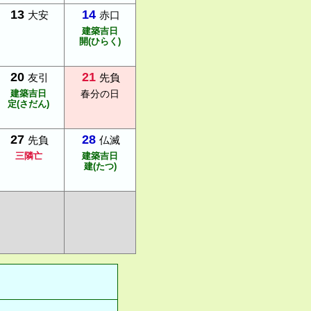
13
14
大安
赤口
建築吉日
開(ひらく)
20
21
友引
先負
建築吉日
春分の日
定(さだん)
27
28
先負
仏滅
三隣亡
建築吉日
建(たつ)