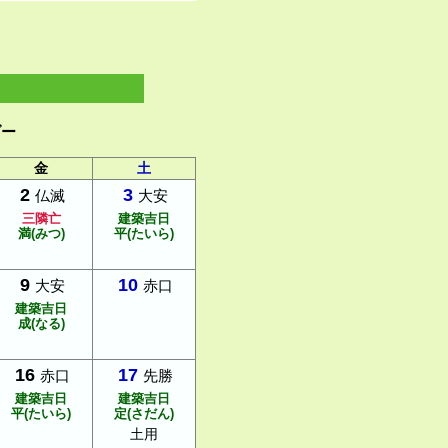
ダー
金
土
2
3
仏滅
大安
三隣亡
建築吉日
満(みつ)
平(たいら)
9
10
大安
赤口
建築吉日
成(なる)
16
17
赤口
先勝
建築吉日
建築吉日
平(たいら)
定(さだん)
土用