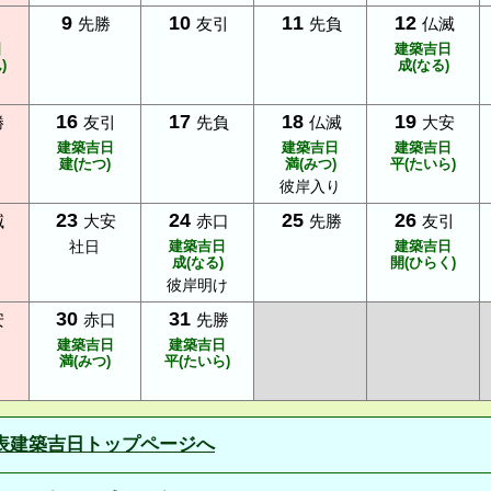
9
10
11
12
先勝
友引
先負
仏滅
日
建築吉日
)
成(なる)
16
17
18
19
勝
友引
先負
仏滅
大安
建築吉日
建築吉日
建築吉日
建(たつ)
満(みつ)
平(たいら)
彼岸入り
23
24
25
26
滅
大安
赤口
先勝
友引
社日
建築吉日
建築吉日
成(なる)
開(ひらく)
彼岸明け
30
31
安
赤口
先勝
建築吉日
建築吉日
満(みつ)
平(たいら)
表建築吉日トップページへ