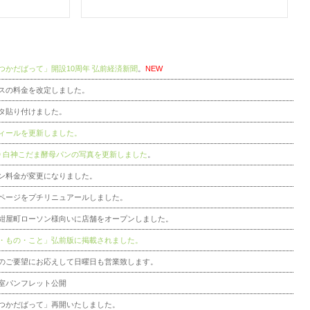
つかだばって」開設10周年 弘前経済新聞
。
NEW
スの料金を改定しました。
タ貼り付けました。
ィールを更新しました。
AD 白神こだま酵母パンの写真を更新しました
。
ン料金が変更になりました。
ページをプチリニュアールしました。
紺屋町ローソン様向いに店舗をオープンしました。
・もの・こと」弘前版に掲載されました。
のご要望にお応えして日曜日も営業致します。
室パンフレット公開
つかだばって」再開いたしました。