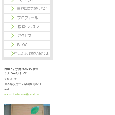
白神こだま酵母のパン教室
わんつかだばって
〒036-8361
青森県弘前市大字紺屋町87-1
mail：
wantsukadabatte@gmail.com