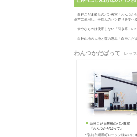
白神こだま酵母のパン教室「わんつかだ
基本に使用し、手捏ねのパン作りを学べ
余分なものは使用しない「引き算」のパ
白神山地の大地と森の恵み「白神こだま
わんつかだばって
レッ
白神こだま酵母のパン教室
『わんつかだばって』
＊弘前市紺屋町ローソン様向いに