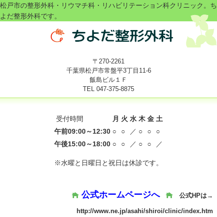
松戸市の整形外科・リウマチ科・リハビリテーション科クリニック。ち
よだ整形外科です。
〒270-2261
千葉県松戸市常盤平3丁目11-6
飯島ビル１Ｆ
TEL 047-
375-8875
受付時間
月
火
水
木
金
土
午前09:00～12:30
○
○
／
○
○
○
午後15:00～18:00
○
○
／
○
○
／
※水曜と日曜日と祝日は休診です。
公式ホームページへ
公式HPは→
http://www.ne.jp/asahi/shiroi/clinic/index.htm