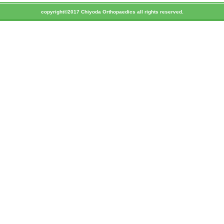
copyright©2017 Chiyoda Orthopaedics all rights reserved.