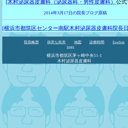
[木村泌尿器皮膚科（泌尿器科・男性皮膚科）
公式
2014年3月17日の院長ブログ原稿
[横浜市都筑区センター南駅木村泌尿器皮膚科院長日
院長略歴
得意な疾患
地図
診療時間
English
page
横浜市都筑区茅ヶ崎中央51-1
木村泌尿器皮膚科