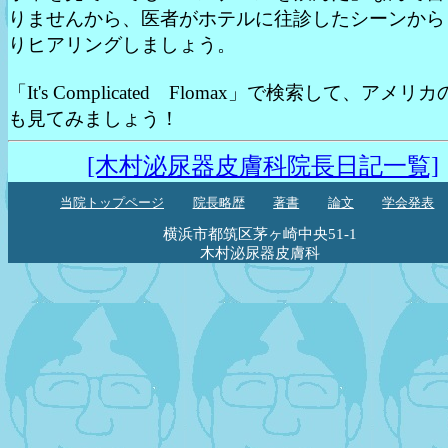
りませんから、医者がホテルに往診したシーンから
りヒアリングしましょう。
「It's Complicated Flomax」で検索して、アメ
も見てみましょう！
[木村泌尿器皮膚科院長日記一覧]
当院トップページ
院長略歴
著書
論文
学会発表
横浜市都筑区茅ヶ崎中央51-1
木村泌尿器皮膚科