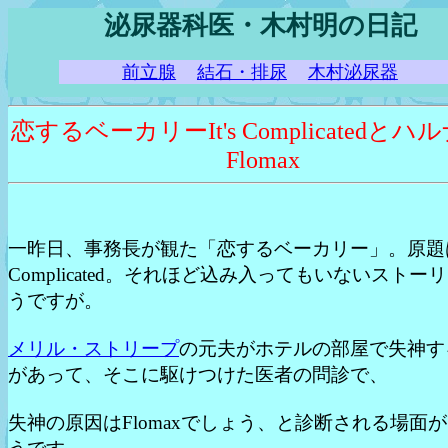
泌尿器科医・木村明の日記
前立腺
結石・排尿
木村泌尿器
恋するベーカリーIt's Complicatedと
Flomax
一昨日、事務長が観た「恋するベーカリー」。原題はI
Complicated。それほど込み入ってもいないストー
うですが。
メリル・ストリープ
の元夫がホテルの部屋で失神す
があって、そこに駆けつけた医者の問診で、
失神の原因はFlomaxでしょう、と診断される場面