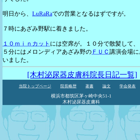
明日から、
LuRaRa
での営業となるはずですが。
７時にあざみ野駅に着きました。
１０ｍｉｎカット
には空席が。１０分で散髪して、
５分にはメロンディアあざみ野の
ＦＵＣ
講演会場に
いました。
[木村泌尿器皮膚科院長日記一覧]
当院トップページ
院長略歴
著書
論文
学会発表
横浜市都筑区茅ヶ崎中央51-1
木村泌尿器皮膚科