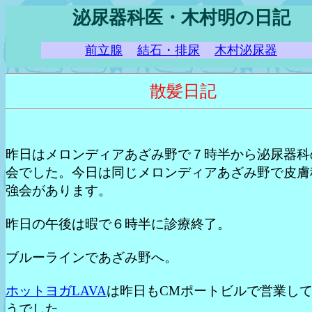
泌尿器科医・木村明の日記
前立腺
結石・排尿
木村泌尿器
散髪日記
昨日はメロンディアあざみ野で７時半から泌尿器科
会でした。今日は同じメロンディアあざみ野で皮膚
強会があります。
昨日の午後は暇で６時半に診療終了。
ブルーラインであざみ野へ。
ホットヨガLAVA
は昨日もCMポートビルで営業し
うでした。