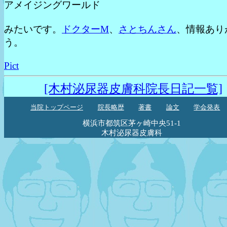
アメイジングワールド
みたいです。
ドクターM
、
さとちんさん
、情報あり
う。
Pict
[木村泌尿器皮膚科院長日記一覧]
当院トップページ
院長略歴
著書
論文
学会発表
横浜市都筑区茅ヶ崎中央51-1
木村泌尿器皮膚科