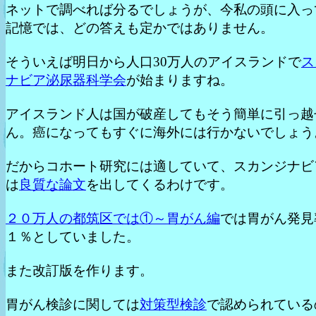
ネットで調べれば分るでしょうが、今私の頭に入っ
記憶では、どの答えも定かではありません。
そういえば明日から人口30万人のアイスランドで
ス
ナビア泌尿器科学会
が始まりますね。
アイスランド人は国が破産してもそう簡単に引っ越
ん。癌になってもすぐに海外には行かないでしょう
だからコホート研究には適していて、スカンジナビ
は
良質な論文
を出してくるわけです。
２０万人の都筑区では①～胃がん編
では胃がん発見
１％としていました。
また改訂版を作ります。
胃がん検診に関しては
対策型検診
で認められている