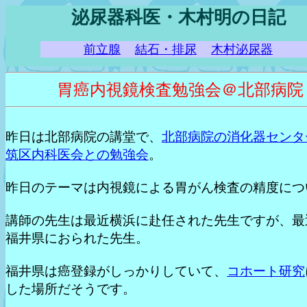
泌尿器科医・木村明の日記
前立腺
結石・排尿
木村泌尿器
胃癌内視鏡検査勉強会＠北部病院
昨日は北部病院の講堂で、
北部病院の消化器センタ
筑区内科医会との勉強会
。
昨日のテーマは内視鏡による胃がん検査の精度につ
講師の先生は最近横浜に赴任された先生ですが、最
福井県におられた先生。
福井県は癌登録がしっかりしていて、
コホート研究
した場所だそうです。