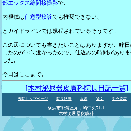
部エックス線間接撮影
で、
内視鏡は
任意型検診
でも推奨できない、
とガイドラインでは規程されているそうです。
この辺についても書きたいことはありますが、昨日
したのが10時近かったので、仕込みの時間がありま
した。
今日はここまで。
[木村泌尿器皮膚科院長日記一覧]
当院トップページ
院長略歴
著書
論文
学会発表
横浜市都筑区茅ヶ崎中央51-1
木村泌尿器皮膚科