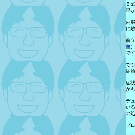
５
果
内
に
前
率
で
で
症
症
か
デ
い
の
プ