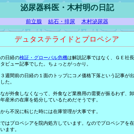
泌尿器科医・木村明の日記
前立腺
結石・排尿
木村泌尿器
デュタステライドとプロペシア
日の日経の
検証・グローバル危機
は解説記事ではなく、ＧＥ社
ンタビュー記事でした。ちょっとがっかり。
～３週間前の日経の１面のトップにコメ価格下落という記事が
ました。
んなが外食しなくなって、外食など業務用の需要が振るわず、
08年産米の在庫を処分しているためだそうです。
況から不況に転じた時には在庫管理が大事です。
院ではプロペシアを院内処方しています。なのでプロペシアを
ています。