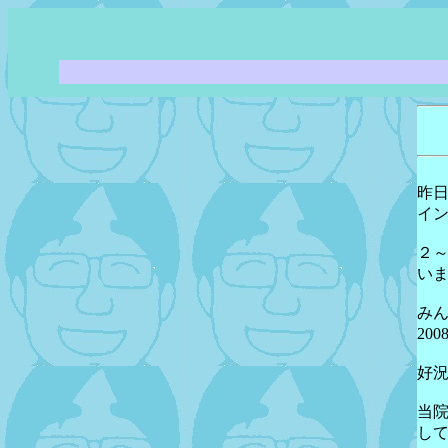
昨
イ
２
い
み
20
好
当
し