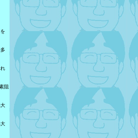
分を
は多
切れ
素阻
肥大
肥大