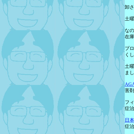
卸
土
な
在
プ
く
土
ま
AG
害
フ
症
日
症