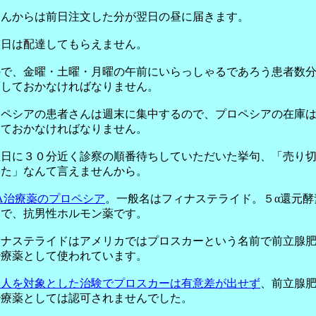
さんからは前日注文した分が翌日の昼に届きます。
曜日は配達してもらえません。
ので、金曜・土曜・月曜の午前にいらっしゃるであろう患者数
庫しておかなければなりません。
ロペシアの患者さんは週末に集中するので、プロペシアの在庫
しておかなければなりません。
曜日に３０分近く診察の順番待ちしていただいた挙句、「売り
した」なんて言えませんから。
A治療薬のプロペシア
。一般名はフィナステライド。５α還元酵
剤で、抗男性ホルモン薬です。
ィナステライドはアメリカではプロスカーという名前で前立腺
治療薬として使われています。
本人を対象とした治験でプロスカーは有意差が出せず
、前立腺
治療薬としては認可されませんでした。