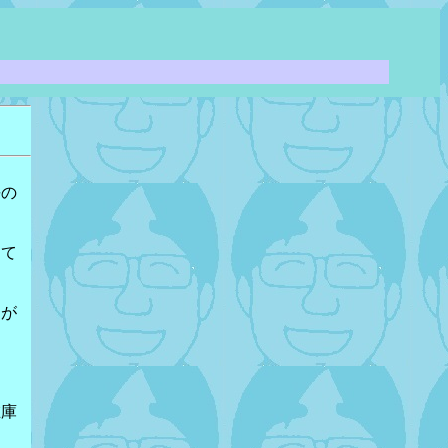
長の
出て
卸が
在庫