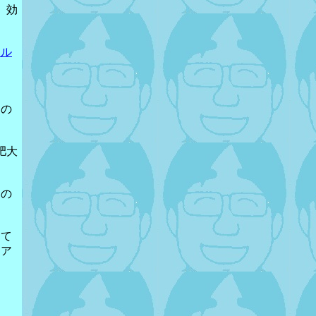
、効
ール
るの
肥大
たの
して
シア