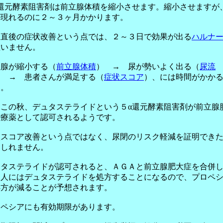
α還元酵素阻害剤は前立腺体積を縮小させます。縮小させますが
が現れるのに２～３ヶ月かかります。
服直後の症状改善という点では、２～３日で効果が出る
ハルナ
敵いません。
立腺が縮小する（
前立腺体積
） → 尿が勢いよく出る（
尿流
） → 患者さんが満足する（
症状スコア
）、には時間がかか
す。
もこの秋、デュタステライドという５α還元酵素阻害剤が前立腺
治療薬として認可されるようです。
状スコア改善という点ではなく、尿閉のリスク軽減を証明でき
もしれません。
ュタステライドが認可されると、ＡＧＡと前立腺肥大症を合併
る人にはデュタステライドを処方することになるので、プロペ
処方が減ることが予想されます。
ロペシアにも有効期限があります。